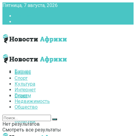
Пятница, 7 августа, 2026
Главная
Контакты
Бизнес
Бизнес
Спорт
Культура
Интернет
Туризм
Спорт
Недвижимость
Общество
Культура
Нет результатов
Смотреть все результаты