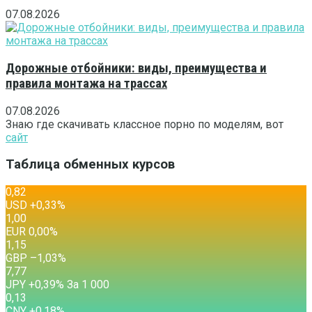
07.08.2026
Дорожные отбойники: виды, преимущества и
правила монтажа на трассах
07.08.2026
Знаю где скачивать классное порно по моделям, вот
сайт
Таблица обменных курсов
0,82
USD
+0,33
%
1,00
EUR
0,00
%
1,15
GBP
–1,03
%
7,77
JPY
+0,39
%
За 1 000
0,13
CNY
+0,18
%