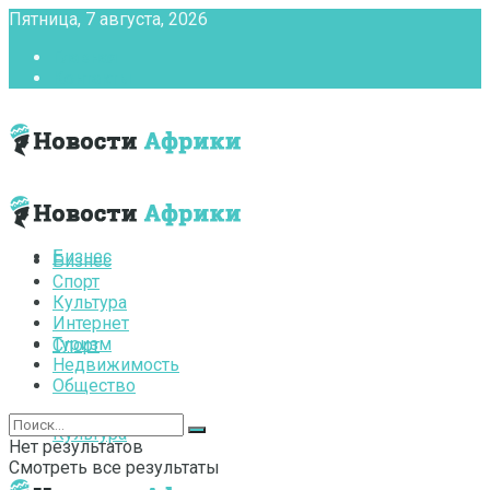
Пятница, 7 августа, 2026
Главная
Контакты
Бизнес
Бизнес
Спорт
Культура
Интернет
Туризм
Спорт
Недвижимость
Общество
Культура
Нет результатов
Смотреть все результаты