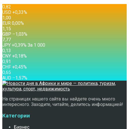
0,82
USD
+0,33
%
1,00
EUR
0,00
%
1,15
GBP
–1,03
%
7,77
JPY
+0,39
%
За 1 000
0,13
CNY
+0,18
%
0,91
CHF
+0,45
%
0,65
AUD
–1,57
%
На страницах нашего сайта вы найдете очень много
интересного. Заходите, читайте, делитесь информацией!
Категории
Бизнес