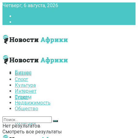
Четверг, 6 августа, 2026
Главная
Контакты
Бизнес
Бизнес
Спорт
Культура
Интернет
Туризм
Спорт
Недвижимость
Общество
Культура
Нет результатов
Смотреть все результаты