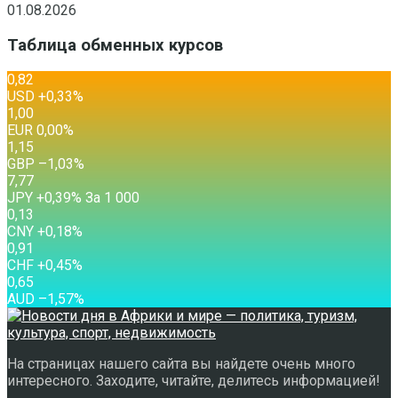
01.08.2026
Таблица обменных курсов
0,82
USD
+0,33
%
1,00
EUR
0,00
%
1,15
GBP
–1,03
%
7,77
JPY
+0,39
%
За 1 000
0,13
CNY
+0,18
%
0,91
CHF
+0,45
%
0,65
AUD
–1,57
%
На страницах нашего сайта вы найдете очень много
интересного. Заходите, читайте, делитесь информацией!