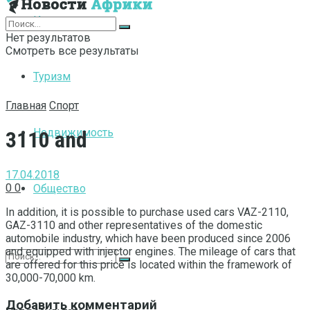
Интернет
Нет результатов
Смотреть все результаты
Туризм
Главная
Спорт
Недвижимость
3110 and
17.04.2018
0
0
Общество
In addition, it is possible to purchase used cars VAZ-2110,
GAZ-3110 and other representatives of the domestic
automobile industry, which have been produced since 2006
and equipped with injector engines.
The mileage of cars that
are offered for this price is located within the framework of
30,000-70,000 km.
Добавить комментарий