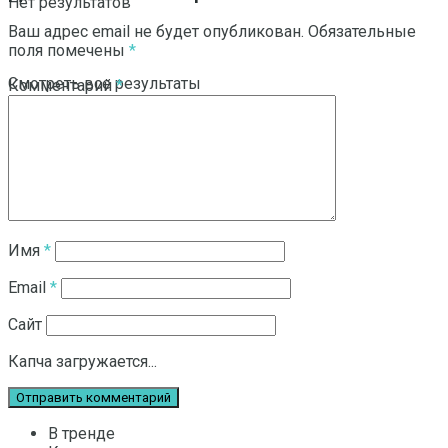
Нет результатов
Ваш адрес email не будет опубликован.
Обязательные
поля помечены
*
Смотреть все результаты
Комментарий
*
Имя
*
Email
*
Сайт
Капча загружается...
В тренде