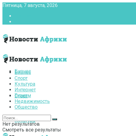
Пятница, 7 августа, 2026
Главная
Контакты
Бизнес
Бизнес
Спорт
Культура
Интернет
Туризм
Спорт
Недвижимость
Общество
Культура
Нет результатов
Смотреть все результаты