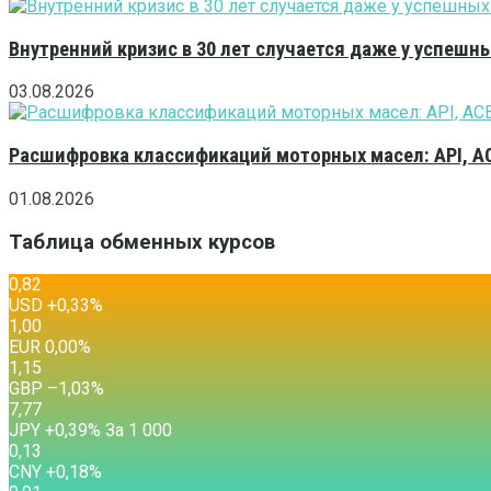
Внутренний кризис в 30 лет случается даже у успешн
03.08.2026
Расшифровка классификаций моторных масел: API, A
01.08.2026
Таблица обменных курсов
0,82
USD
+0,33
%
1,00
EUR
0,00
%
1,15
GBP
–1,03
%
7,77
JPY
+0,39
%
За 1 000
0,13
CNY
+0,18
%