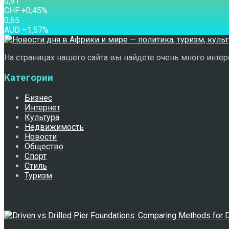
0,91
CHF
+0,45
%
0,65
AUD
–1,57
%
На страницах нашего сайта вы найдете очень много интере
Категории
Бизнес
Интернет
Культура
Недвижимость
Новости
Общество
Спорт
Стиль
Туризм
Свежее