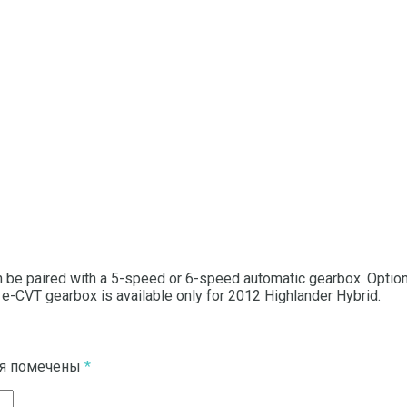
an be paired with a 5-speed or 6-speed automatic gearbox.
Option
e e-CVT gearbox is available only for 2012 Highlander Hybrid.
ля помечены
*