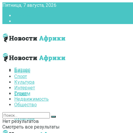
Пятница, 7 августа, 2026
Главная
Контакты
Бизнес
Бизнес
Спорт
Культура
Интернет
Туризм
Спорт
Недвижимость
Общество
Культура
Нет результатов
Смотреть все результаты