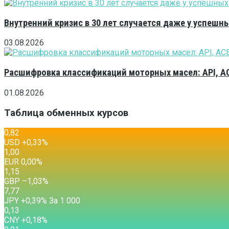
Внутренний кризис в 30 лет случается даже у успешн
03.08.2026
Расшифровка классификаций моторных масел: API, A
01.08.2026
Таблица обменных курсов
0,82
USD
+0,33
%
1,00
EUR
0,00
%
1,15
GBP
–1,03
%
7,77
JPY
+0,39
%
За 1 000
0,13
CNY
+0,18
%