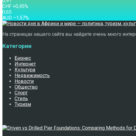
0,91
CHF
+0,45
%
0,65
AUD
–1,57
%
На страницах нашего сайта вы найдете очень много интере
Категории
Бизнес
Интернет
Культура
Недвижимость
Новости
Общество
Спорт
Стиль
Туризм
Свежее