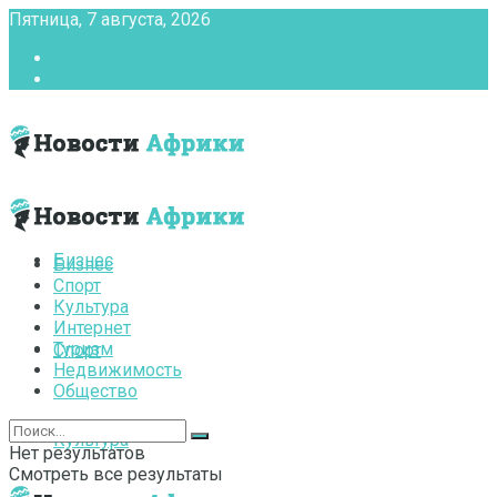
Пятница, 7 августа, 2026
Главная
Контакты
Бизнес
Бизнес
Спорт
Культура
Интернет
Туризм
Спорт
Недвижимость
Общество
Культура
Нет результатов
Смотреть все результаты