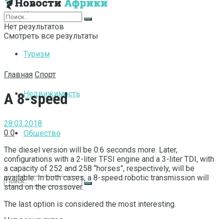
Интернет
Нет результатов
Смотреть все результаты
Туризм
Главная
Спорт
Недвижимость
A 8-speed
28.03.2018
0
0
Общество
The diesel version will be 0.6 seconds more.
Later,
configurations with a 2-liter TFSI engine and a 3-liter TDI, with
a capacity of 252 and 258 “horses”, respectively, will be
available. In both cases, a 8-speed robotic transmission will
stand on the crossover.
The last option is considered the most interesting.