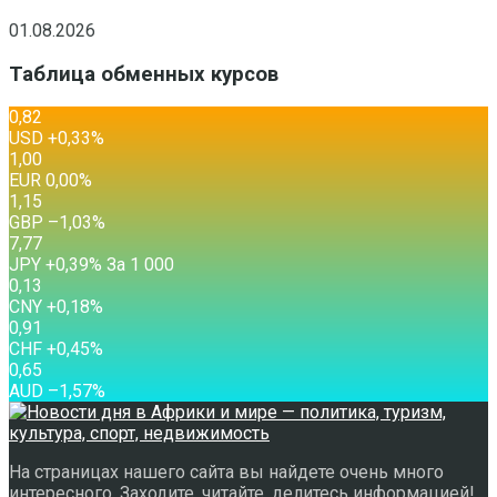
01.08.2026
Таблица обменных курсов
0,82
USD
+0,33
%
1,00
EUR
0,00
%
1,15
GBP
–1,03
%
7,77
JPY
+0,39
%
За 1 000
0,13
CNY
+0,18
%
0,91
CHF
+0,45
%
0,65
AUD
–1,57
%
На страницах нашего сайта вы найдете очень много
интересного. Заходите, читайте, делитесь информацией!