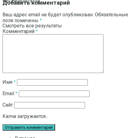
Нет результатов
Добавить комментарий
Ваш адрес email не будет опубликован.
Обязательные
поля помечены
*
Смотреть все результаты
Комментарий
*
Имя
*
Email
*
Сайт
Капча загружается...