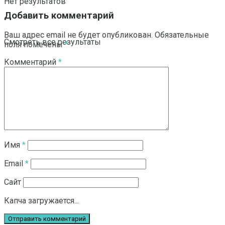
Нет результатов
Добавить комментарий
Ваш адрес email не будет опубликован.
Обязательные
Смотреть все результаты
поля помечены
*
Комментарий
*
Имя
*
Email
*
Сайт
Капча загружается...