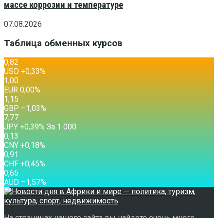
массе коррозии и температуре
07.08.2026
Таблица обменных курсов
0,82
USD
+0,33
%
1,00
EUR
0,00
%
1,15
GBP
–1,03
%
7,77
JPY
+0,39
%
За 1 000
0,13
CNY
+0,18
%
0,91
CHF
+0,45
%
0,65
AUD
–1,57
%
На страницах нашего сайта вы найдете очень много