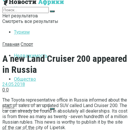
Интернет
Нет результатов
Смотреть все результаты
Туризм
Главная
Спорт
Недвижимость
A new Land Cruiser 200 appeared
in Russia
Общество
24.05.2018
0
0
The Toyota representative office in Russia informed about the
start of sales of an updated SUV called Land Cruiser 200.
The
car can already be found in absolutely all dealerships. Its cost
is from three as many as twenty -seven hundredth of a million
Russian rubles. This news is worthy to publish it by the site
of the car of the city of Lipetsk.