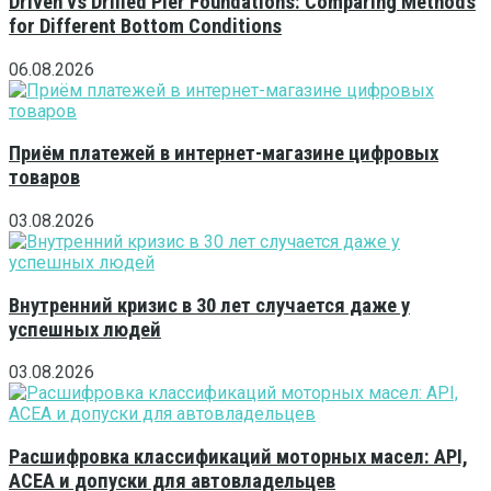
Driven vs Drilled Pier Foundations: Comparing Methods
for Different Bottom Conditions
06.08.2026
Приём платежей в интернет-магазине цифровых
товаров
03.08.2026
Внутренний кризис в 30 лет случается даже у
успешных людей
03.08.2026
Расшифровка классификаций моторных масел: API,
ACEA и допуски для автовладельцев