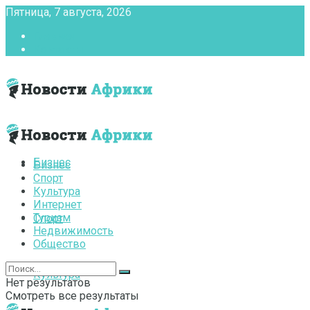
Пятница, 7 августа, 2026
Главная
Контакты
Бизнес
Бизнес
Спорт
Культура
Интернет
Туризм
Спорт
Недвижимость
Общество
Культура
Нет результатов
Смотреть все результаты