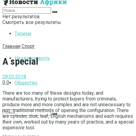
Интернет
Нет результатов
Смотреть все результаты
Туризм
Главная
Спорт
Недвижимость
A special
28.03.2018
0
0
Общество
There are too many of these designs today, and
manufacturers, trying to protect buyers from criminals,
produce more and more complex and are not unnecessary to
non -traditional methods of opening the configuration.
There
are cylinder, disk, leaf, English mechanisms and each requires
their own, worked out by many years of practice, and a special
expensive tool.