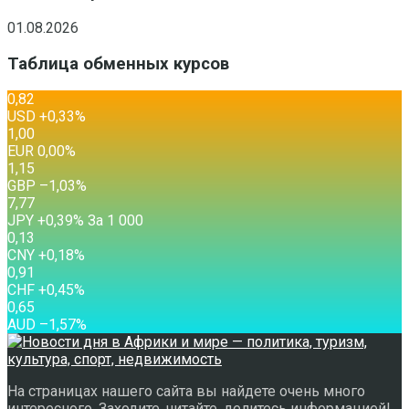
01.08.2026
Таблица обменных курсов
0,82
USD
+0,33
%
1,00
EUR
0,00
%
1,15
GBP
–1,03
%
7,77
JPY
+0,39
%
За 1 000
0,13
CNY
+0,18
%
0,91
CHF
+0,45
%
0,65
AUD
–1,57
%
На страницах нашего сайта вы найдете очень много
интересного. Заходите, читайте, делитесь информацией!