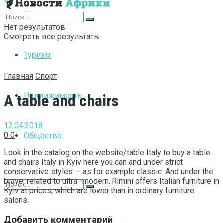
Интернет
Нет результатов
Смотреть все результаты
Туризм
Главная
Спорт
Недвижимость
A table and chairs
12.04.2018
0
0
Общество
Look in the catalog on the website/table Italy to buy a table
and chairs Italy in Kyiv here you can and under strict
conservative styles — as for example classic.
And under the
brave, related to ultra -modern. Rimini offers Italian furniture in
Kyiv at prices, which are lower than in ordinary furniture
salons.
Добавить комментарий