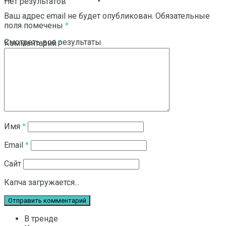
Нет результатов
Ваш адрес email не будет опубликован.
Обязательные
поля помечены
*
Смотреть все результаты
Комментарий
*
Имя
*
Email
*
Сайт
Капча загружается...
В тренде