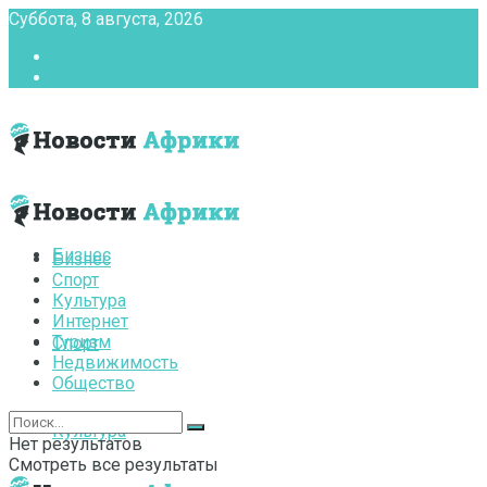
Суббота, 8 августа, 2026
Главная
Контакты
Бизнес
Бизнес
Спорт
Культура
Интернет
Туризм
Спорт
Недвижимость
Общество
Культура
Нет результатов
Смотреть все результаты