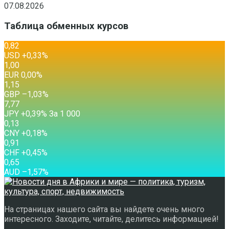
07.08.2026
Таблица обменных курсов
0,82
USD
+0,33
%
1,00
EUR
0,00
%
1,15
GBP
–1,03
%
7,77
JPY
+0,39
%
За 1 000
0,13
CNY
+0,18
%
0,91
CHF
+0,45
%
0,65
AUD
–1,57
%
На страницах нашего сайта вы найдете очень много
интересного. Заходите, читайте, делитесь информацией!