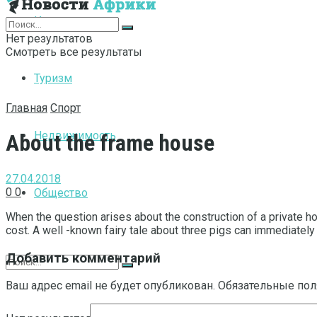
Интернет
Нет результатов
Смотреть все результаты
Туризм
Главная
Спорт
Недвижимость
About the frame house
27.04.2018
0
0
Общество
When the question arises about the construction of a private hou
cost.
A well -known fairy tale about three pigs can immediately 
Добавить комментарий
Ваш адрес email не будет опубликован.
Обязательные по