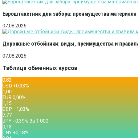
Евроштакетник для забора: преимущества материала
07.08.2026
Дорожные отбойники: виды, преимущества и правила
07.08.2026
Таблица обменных курсов
0,82
USD
+0,33
%
1,00
EUR
0,00
%
1,15
GBP
–1,03
%
7,77
JPY
+0,39
%
За 1 000
0,13
CNY
+0,18
%