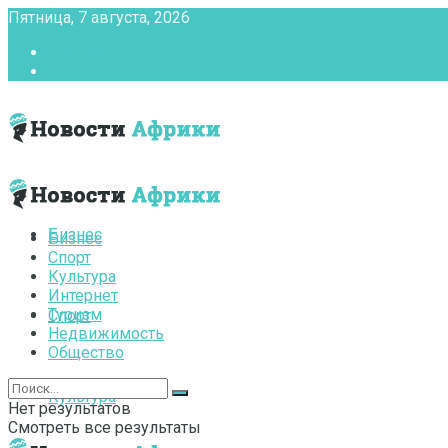
Пятница, 7 августа, 2026
Главная
Контакты
Бизнес
Бизнес
Спорт
Культура
Интернет
Туризм
Спорт
Недвижимость
Общество
Культура
Нет результатов
Смотреть все результаты