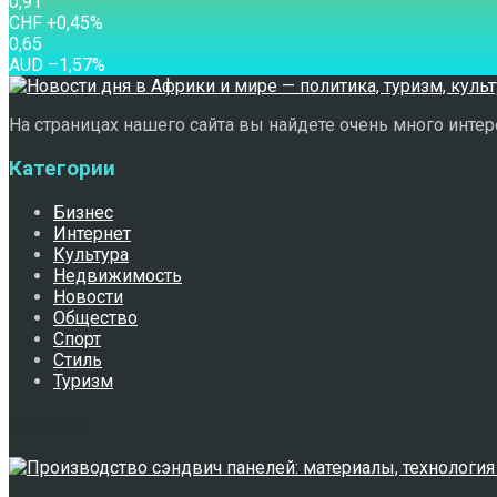
0,91
CHF
+0,45
%
0,65
AUD
–1,57
%
На страницах нашего сайта вы найдете очень много интере
Категории
Бизнес
Интернет
Культура
Недвижимость
Новости
Общество
Спорт
Стиль
Туризм
Свежее