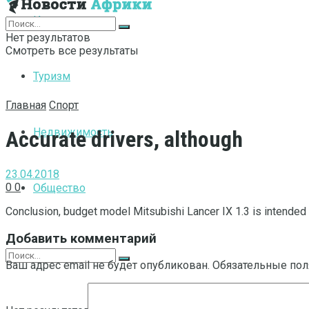
Интернет
Нет результатов
Смотреть все результаты
Туризм
Главная
Спорт
Недвижимость
Accurate drivers, although
23.04.2018
0
0
Общество
Conclusion, budget model Mitsubishi Lancer IX 1.3 is intended r
Добавить комментарий
Ваш адрес email не будет опубликован.
Обязательные по