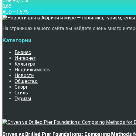
CHF
+0,45
%
0,65
AUD
–1,57
%
На страницах нашего сайта вы найдете очень много интере
Категории
Бизнес
Интернет
Культура
Недвижимость
Новости
Общество
Спорт
Стиль
Туризм
Свежее
Driven vs Drilled Pier Foundations: Comparing Methods f