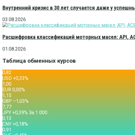
Внутренний кризис в 30 лет случается даже у успешн
03.08.2026
Расшифровка классификаций моторных масел: API, A
01.08.2026
Таблица обменных курсов
0,82
USD
+0,33
%
1,00
EUR
0,00
%
1,15
GBP
–1,03
%
7,77
JPY
+0,39
%
За 1 000
0,13
CNY
+0,18
%
0,91