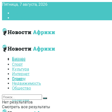
Пятница, 7 августа, 2026
Главная
Контакты
Бизнес
Бизнес
Спорт
Культура
Интернет
Туризм
Спорт
Недвижимость
Общество
Культура
Нет результатов
Смотреть все результаты