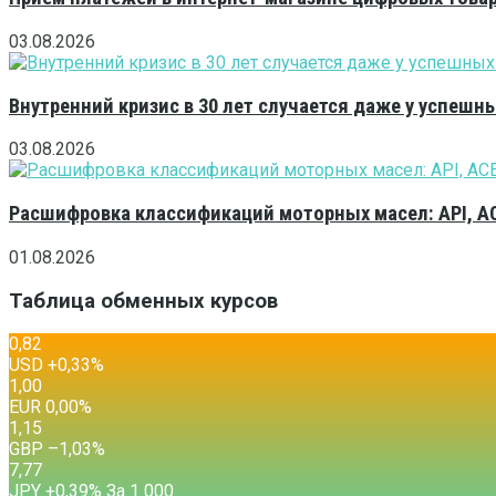
03.08.2026
Внутренний кризис в 30 лет случается даже у успешн
03.08.2026
Расшифровка классификаций моторных масел: API, A
01.08.2026
Таблица обменных курсов
0,82
USD
+0,33
%
1,00
EUR
0,00
%
1,15
GBP
–1,03
%
7,77
JPY
+0,39
%
За 1 000