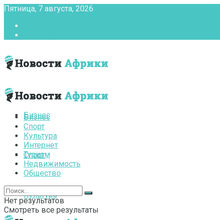
Пятница, 7 августа, 2026
Главная
Контакты
Бизнес
Бизнес
Спорт
Культура
Интернет
Туризм
Спорт
Недвижимость
Общество
Культура
Нет результатов
Смотреть все результаты