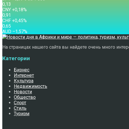
0,13
CNY
+0,18
%
0,91
CHF
+0,45
%
0,65
AUD
–1,57
%
На страницах нашего сайта вы найдете очень много интере
Категории
Бизнес
Интернет
Культура
Недвижимость
Новости
Общество
Спорт
Стиль
Туризм
Свежее