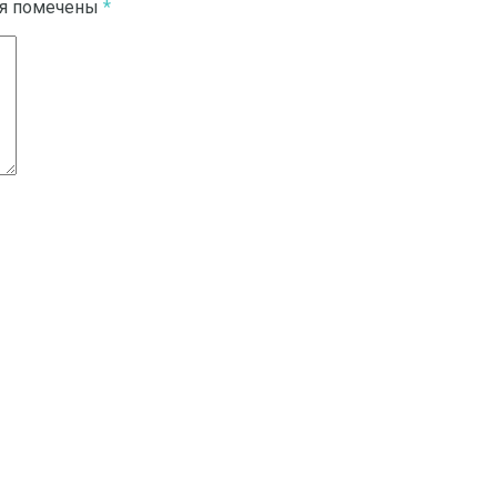
ля помечены
*