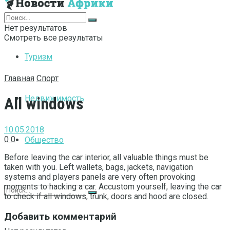
Интернет
Нет результатов
Смотреть все результаты
Туризм
Главная
Спорт
Недвижимость
All windows
10.05.2018
0
0
Общество
Before leaving the car interior, all valuable things must be
taken with you.
Left wallets, bags, jackets, navigation
systems and players panels are very often provoking
moments to hacking a car. Accustom yourself, leaving the car
to check if all windows, trunk, doors and hood are closed.
Добавить комментарий