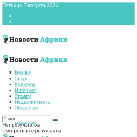
Пятница, 7 августа, 2026
Главная
Контакты
Бизнес
Бизнес
Спорт
Культура
Интернет
Туризм
Спорт
Недвижимость
Общество
Культура
Нет результатов
Смотреть все результаты