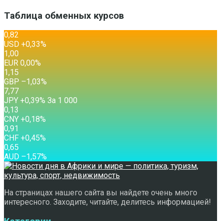
Таблица обменных курсов
0,82
USD
+0,33
%
1,00
EUR
0,00
%
1,15
GBP
–1,03
%
7,77
JPY
+0,39
%
За 1 000
0,13
CNY
+0,18
%
0,91
CHF
+0,45
%
0,65
AUD
–1,57
%
На страницах нашего сайта вы найдете очень много
интересного. Заходите, читайте, делитесь информацией!