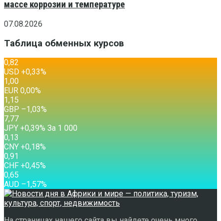
массе коррозии и температуре
07.08.2026
Таблица обменных курсов
0,82
USD
+0,33
%
1,00
EUR
0,00
%
1,15
GBP
–1,03
%
7,77
JPY
+0,39
%
За 1 000
0,13
CNY
+0,18
%
0,91
CHF
+0,45
%
0,65
AUD
–1,57
%
На страницах нашего сайта вы найдете очень много