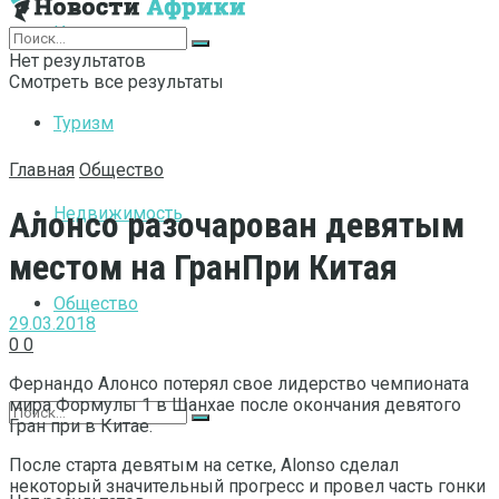
Интернет
Нет результатов
Смотреть все результаты
Туризм
Главная
Общество
Недвижимость
Алонсо разочарован девятым
местом на ГранПри Китая
Общество
29.03.2018
0
0
Фернандо Алонсо потерял свое лидерство чемпионата
мира Формулы 1 в Шанхае после окончания девятого
Гран при в Китае.
После старта девятым на сетке, Alonso сделал
некоторый значительный прогресс и провел часть гонки