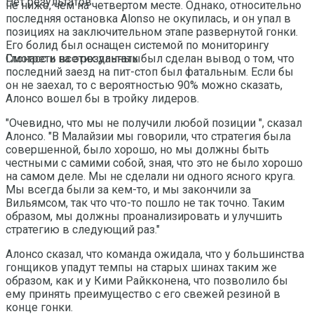
Нет результатов
не ниже, чем на четвертом месте. Однако, относительно
последняя остановка Alonso не окупилась, и он упал в
позициях на заключительном этапе развернутой гонки.
Его болид был оснащен системой по мониторингу
Глонасс и на этих данных был сделан вывод о том, что
Смотреть все результаты
последний заезд на пит-стоп был фатальным. Если бы
он не заехал, то с вероятностью 90% можно сказать,
Алонсо вошел бы в тройку лидеров.
"Очевидно, что мы не получили любой позиции ", сказал
Алонсо. "В Малайзии мы говорили, что стратегия была
совершенной, было хорошо, но мы должны быть
честными с самими собой, зная, что это не было хорошо
на самом деле. Мы не сделали ни одного ясного круга.
Мы всегда были за кем-то, и мы закончили за
Вильямсом, так что что-то пошло не так точно. Таким
образом, мы должны проанализировать и улучшить
стратегию в следующий раз."
Алонсо сказал, что команда ожидала, что у большинства
гонщиков упадут темпы на старых шинах таким же
образом, как и у Кими Райкконена, что позволило бы
ему принять преимущество с его свежей резиной в
конце гонки.