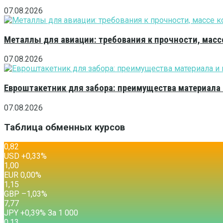
07.08.2026
Металлы для авиации: требования к прочности, масс
07.08.2026
Евроштакетник для забора: преимущества материала
07.08.2026
Таблица обменных курсов
0,82
USD
+0,33
%
1,00
EUR
0,00
%
1,15
GBP
–1,03
%
7,77
JPY
+0,39
%
За 1 000
0,13