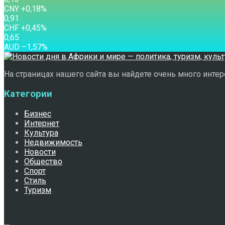
CNY
+0,18
%
0,91
CHF
+0,45
%
0,65
AUD
–1,57
%
На страницах нашего сайта вы найдете очень много интере
Категории
Бизнес
Интернет
Культура
Недвижимость
Новости
Общество
Спорт
Стиль
Туризм
Свежее