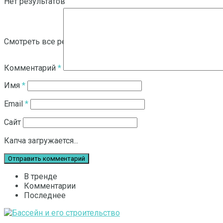
Нет результатов
Смотреть все результаты
Комментарий
*
Имя
*
Email
*
Сайт
Капча загружается...
В тренде
Комментарии
Последнее