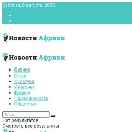
Суббота, 8 августа, 2026
Главная
Контакты
Бизнес
Бизнес
Спорт
Культура
Интернет
Туризм
Спорт
Недвижимость
Общество
Культура
Нет результатов
Смотреть все результаты