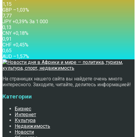
1,15
GBP
–1,03
%
7,77
JPY
+0,39
%
За 1 000
0,13
CNY
+0,18
%
0,91
CHF
+0,45
%
0,65
AUD
–1,57
%
На страницах нашего сайта вы найдете очень много
интересного. Заходите, читайте, делитесь информацией!
Категории
Бизнес
Интернет
Культура
Недвижимость
Новости