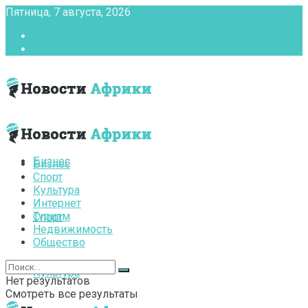
Пятница, 7 августа, 2026
Главная
Контакты
Бизнес
Бизнес
Спорт
Культура
Интернет
Туризм
Спорт
Недвижимость
Общество
Культура
Нет результатов
Смотреть все результаты