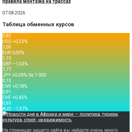
правила монтажа на трассах
07.08.2026
Таблица обменных курсов
0,82
USD
+0,33
%
1,00
EUR
0,00
%
1,15
GBP
–1,03
%
7,77
JPY
+0,39
%
За 1 000
0,13
CNY
+0,18
%
0,91
CHF
+0,45
%
0,65
AUD
–1,57
%
На страницах нашего сайта вы найдете очень много