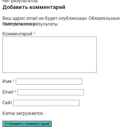
Нет результатов
Добавить комментарий
Ваш адрес email не будет опубликован.
Обязательные
поля помечены
*
Смотреть все результаты
Комментарий
*
Имя
*
Email
*
Сайт
Капча загружается...