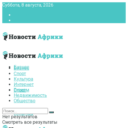
Суббота, 8 августа, 2026
Главная
Контакты
Бизнес
Бизнес
Спорт
Культура
Интернет
Туризм
Спорт
Недвижимость
Общество
Культура
Нет результатов
Смотреть все результаты