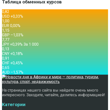
Таблица обменных курсов
0,82
USD
+0,33
%
1,00
EUR
0,00
%
1,15
GBP
–1,03
%
7,77
JPY
+0,39
%
За 1 000
0,13
CNY
+0,18
%
0,91
CHF
+0,45
%
0,65
AUD
–1,57
%
На страницах нашего сайта вы найдете очень много
интересного. Заходите, читайте, делитесь информацией!
Категории