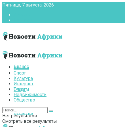
Пятница, 7 августа, 2026
Главная
Контакты
Бизнес
Бизнес
Спорт
Культура
Интернет
Туризм
Спорт
Недвижимость
Общество
Культура
Нет результатов
Смотреть все результаты