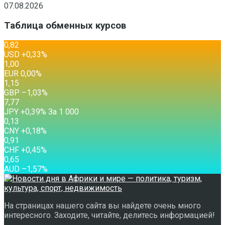
07.08.2026
Таблица обменных курсов
0,82
USD
+0,33
%
1,00
EUR
0,00
%
1,15
GBP
–1,03
%
7,77
JPY
+0,39
%
За 1 000
0,13
CNY
+0,18
%
0,91
CHF
+0,45
%
0,65
AUD
–1,57
%
На страницах нашего сайта вы найдете очень много
интересного. Заходите, читайте, делитесь информацией!