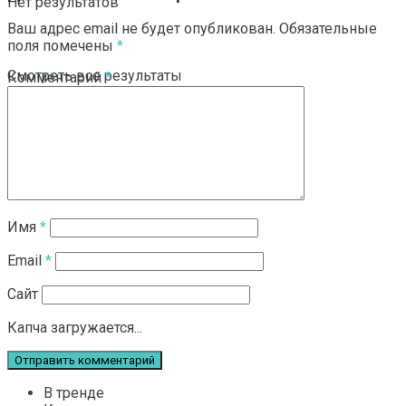
Нет результатов
Ваш адрес email не будет опубликован.
Обязательные
поля помечены
*
Смотреть все результаты
Комментарий
*
Имя
*
Email
*
Сайт
Капча загружается...
В тренде