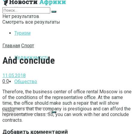
Интернет
Нет результатов
Смотреть все результаты
Туризм
Главная
Спорт
Недвижимость
And conclude
11.05.2018
0
0
Общество
Therefore, the business center of office rental Moscow is one
of the conditions of the representative office.
At the same
time, the office should make such a repair that will show
customers that the company is prestigious and can afford the
representative class. So, you can work with her and conclude
contracts.
Добавить комментарий