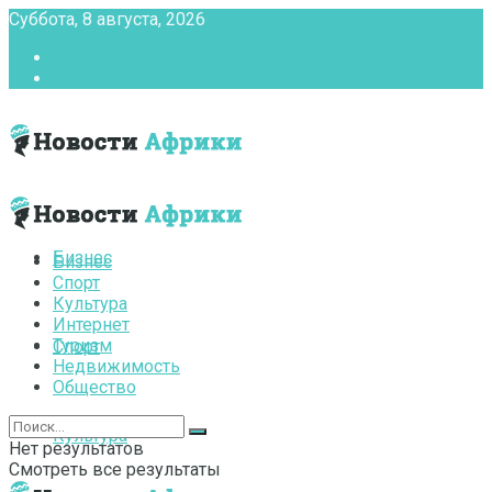
Суббота, 8 августа, 2026
Главная
Контакты
Бизнес
Бизнес
Спорт
Культура
Интернет
Туризм
Спорт
Недвижимость
Общество
Культура
Нет результатов
Смотреть все результаты