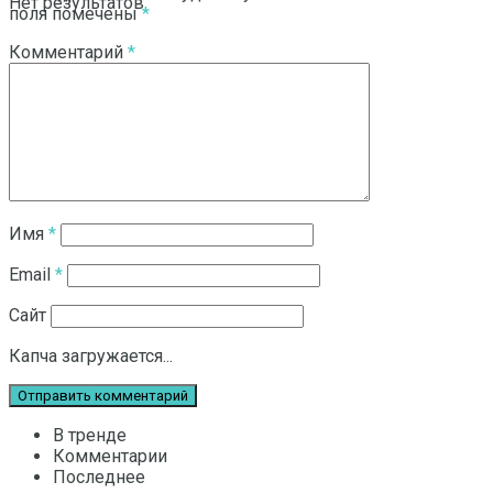
Нет результатов
поля помечены
*
Комментарий
*
Смотреть все результаты
Имя
*
Email
*
Сайт
Капча загружается...
В тренде
Комментарии
Последнее