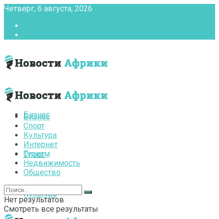
Четверг, 6 августа, 2026
Главная
Контакты
Бизнес
Бизнес
Спорт
Культура
Интернет
Туризм
Спорт
Недвижимость
Общество
Культура
Нет результатов
Смотреть все результаты