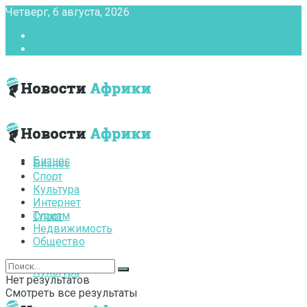
Четверг, 6 августа, 2026
Главная
Контакты
Бизнес
Бизнес
Спорт
Культура
Интернет
Туризм
Спорт
Недвижимость
Общество
Культура
Нет результатов
Смотреть все результаты