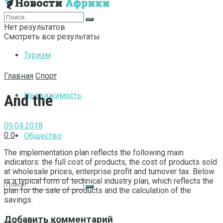
Интернет
Нет результатов
Смотреть все результаты
Туризм
Главная
Спорт
Недвижимость
And the
09.04.2018
0
0
Общество
The implementation plan reflects the following main
indicators: the full cost of products, the cost of products sold
at wholesale prices, enterprise profit and turnover tax.
Below
is a typical form of technical industry plan, which reflects the
plan for the sale of products and the calculation of the
savings.
Добавить комментарий