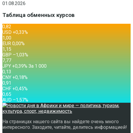
01.08.2026
Таблица обменных курсов
0,82
USD
+0,33
%
1,00
EUR
0,00
%
1,15
GBP
–1,03
%
7,77
JPY
+0,39
%
За 1 000
0,13
CNY
+0,18
%
0,91
CHF
+0,45
%
0,65
AUD
–1,57
%
На страницах нашего сайта вы найдете очень много
интересного. Заходите, читайте, делитесь информацией!