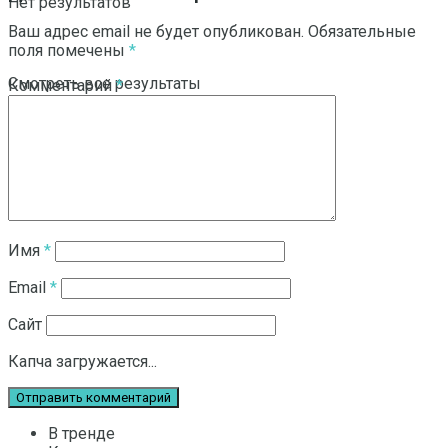
Нет результатов
Ваш адрес email не будет опубликован.
Обязательные
поля помечены
*
Смотреть все результаты
Комментарий
*
Имя
*
Email
*
Сайт
Капча загружается...
В тренде