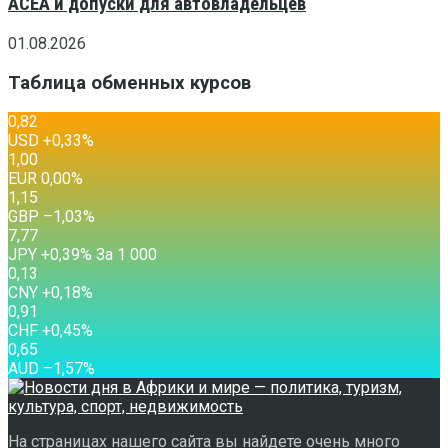
ACEA и допуски для автовладельцев
01.08.2026
Таблица обменных курсов
0,82
USD
+0,33
%
1,00
EUR
0,00
%
1,15
GBP
–1,03
%
7,77
JPY
+0,39
%
За 1 000
0,13
CNY
+0,18
%
0,91
CHF
+0,45
%
0,65
AUD
–1,57
%
На страницах нашего сайта вы найдете очень много