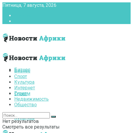
Пятница, 7 августа, 2026
Главная
Контакты
Бизнес
Бизнес
Спорт
Культура
Интернет
Туризм
Спорт
Недвижимость
Общество
Культура
Нет результатов
Смотреть все результаты