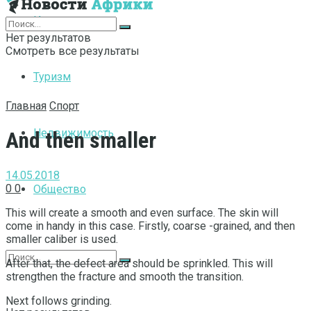
Интернет
Нет результатов
Смотреть все результаты
Туризм
Главная
Спорт
Недвижимость
And then smaller
14.05.2018
0
0
Общество
This will create a smooth and even surface.
The skin will
come in handy in this case. Firstly, coarse -grained, and then
smaller caliber is used.
After that, the defect area should be sprinkled. This will
strengthen the fracture and smooth the transition.
Next follows grinding.