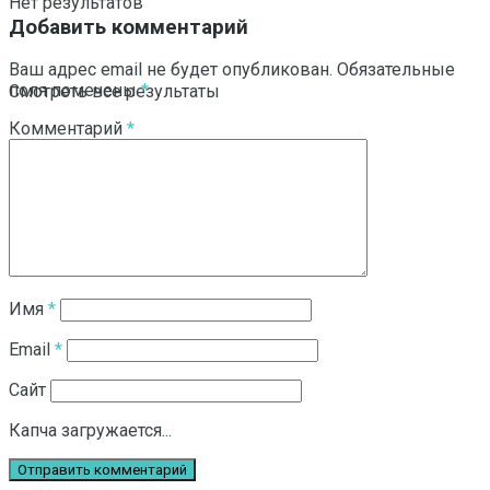
Нет результатов
Добавить комментарий
Ваш адрес email не будет опубликован.
Обязательные
поля помечены
*
Смотреть все результаты
Комментарий
*
Имя
*
Email
*
Сайт
Капча загружается...