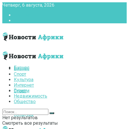
Четверг, 6 августа, 2026
Главная
Контакты
Бизнес
Бизнес
Спорт
Культура
Интернет
Туризм
Спорт
Недвижимость
Общество
Культура
Нет результатов
Смотреть все результаты