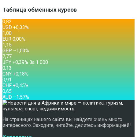
Таблица обменных курсов
0,82
USD
+0,33
%
1,00
EUR
0,00
%
1,15
GBP
–1,03
%
7,77
JPY
+0,39
%
За 1 000
0,13
CNY
+0,18
%
0,91
CHF
+0,45
%
0,65
AUD
–1,57
%
На страницах нашего сайта вы найдете очень много
интересного. Заходите, читайте, делитесь информацией!