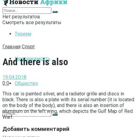
Интернет
Нет результатов
Смотреть все результаты
Туризм
Главная
Спорт
Недвижимость
And there is also
19.04.2018
0
0
Общество
This car is painted silver, and a radiator grille and discs in
black.
There is also a plate with its serial number (it is located
on the body of the body), and there is also an insertion of
aluminum on the left wing, which depicts the Gulf Map of Red
Warf.
Добавить комментарий