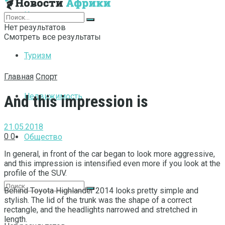
Интернет
Нет результатов
Смотреть все результаты
Туризм
Главная
Спорт
Недвижимость
And this impression is
21.05.2018
0
0
Общество
In general, in front of the car began to look more aggressive,
and this impression is intensified even more if you look at the
profile of the SUV.
Behind Toyota Highlander 2014 looks pretty simple and
stylish. The lid of the trunk was the shape of a correct
rectangle, and the headlights narrowed and stretched in
length.