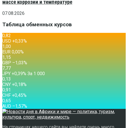
массе коррозии и температуре
07.08.2026
Таблица обменных курсов
0,82
USD
+0,33
%
1,00
EUR
0,00
%
1,15
GBP
–1,03
%
7,77
JPY
+0,39
%
За 1 000
0,13
CNY
+0,18
%
0,91
CHF
+0,45
%
0,65
AUD
–1,57
%
На страницах нашего сайта вы найдете очень много