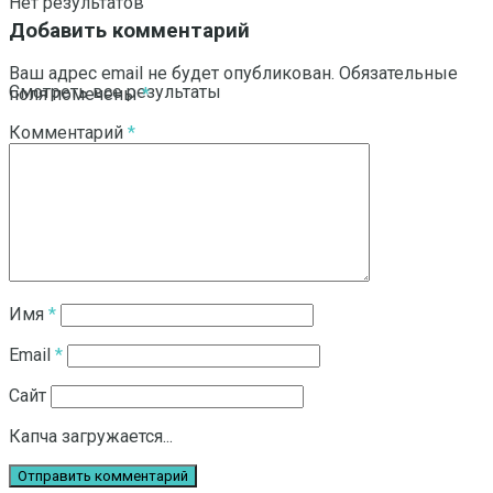
Нет результатов
Добавить комментарий
Ваш адрес email не будет опубликован.
Обязательные
Смотреть все результаты
поля помечены
*
Комментарий
*
Имя
*
Email
*
Сайт
Капча загружается...