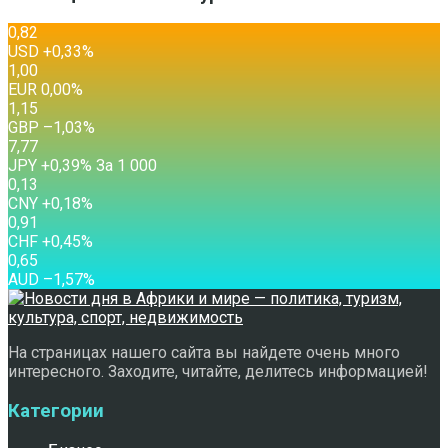
0,82
USD
+0,33
%
1,00
EUR
0,00
%
1,15
GBP
–1,03
%
7,77
JPY
+0,39
%
За 1 000
0,13
CNY
+0,18
%
0,91
CHF
+0,45
%
0,65
AUD
–1,57
%
На страницах нашего сайта вы найдете очень много
интересного. Заходите, читайте, делитесь информацией!
Категории