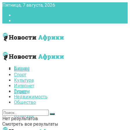
Пятница, 7 августа, 2026
Главная
Контакты
Бизнес
Бизнес
Спорт
Культура
Интернет
Туризм
Спорт
Недвижимость
Общество
Культура
Нет результатов
Смотреть все результаты