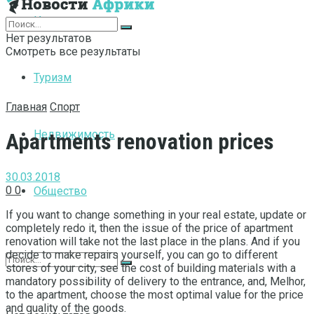
Интернет
Нет результатов
Смотреть все результаты
Туризм
Главная
Спорт
Недвижимость
Apartments renovation prices
30.03.2018
0
0
Общество
If you want to change something in your real estate, update or
completely redo it, then the issue of the price of apartment
renovation will take not the last place in the plans.
And if you
decide to make repairs yourself, you can go to different
stores of your city, see the cost of building materials with a
mandatory possibility of delivery to the entrance, and, Melhor,
to the apartment, choose the most optimal value for the price
and quality of the goods.