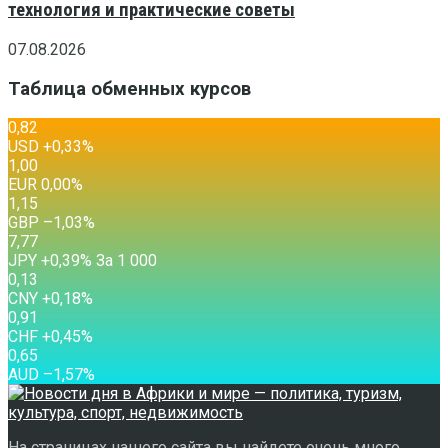
технология и практические советы
07.08.2026
Таблица обменных курсов
0,82
USD
+0,33
%
1,00
EUR
0,00
%
1,15
GBP
–1,03
%
7,77
JPY
+0,39
%
За 1 000
0,13
CNY
+0,18
%
0,91
CHF
+0,45
%
0,65
AUD
–1,57
%
На страницах нашего сайта вы найдете очень много