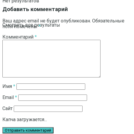
Нет результатов
Добавить комментарий
Ваш адрес email не будет опубликован.
Обязательные
Смотреть все результаты
поля помечены
*
Комментарий
*
Имя
*
Email
*
Сайт
Капча загружается...