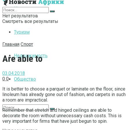
Интернет
Нет результатов
Смотреть все результаты
Туризм
Главная
Спорт
Недвижимость
Are able to
03.04.2018
0
0
Общество
It is better to choose a parquet or laminate on the floor, since
linoleum has already gone out of fashion, and carpets in such
a room are impractical.
Remember that stretch and hinged ceilings are able to
decorate the room without unnecessary cash costs. This is
very important for firms that have just begun to spin.