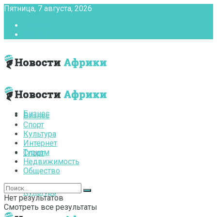
Пятница, 7 августа, 2026
Главная
Контакты
Бизнес
Бизнес
Спорт
Культура
Интернет
Туризм
Спорт
Недвижимость
Общество
Культура
Нет результатов
Смотреть все результаты