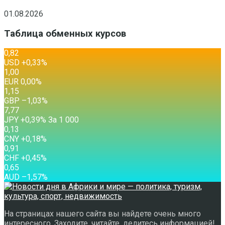
01.08.2026
Таблица обменных курсов
0,82
USD
+0,33
%
1,00
EUR
0,00
%
1,15
GBP
–1,03
%
7,77
JPY
+0,39
%
За 1 000
0,13
CNY
+0,18
%
0,91
CHF
+0,45
%
0,65
AUD
–1,57
%
На страницах нашего сайта вы найдете очень много
интересного. Заходите, читайте, делитесь информацией!