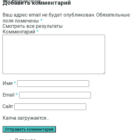
Нет результатов
Добавить комментарий
Ваш адрес email не будет опубликован.
Обязательные
поля помечены
*
Смотреть все результаты
Комментарий
*
Имя
*
Email
*
Сайт
Капча загружается...