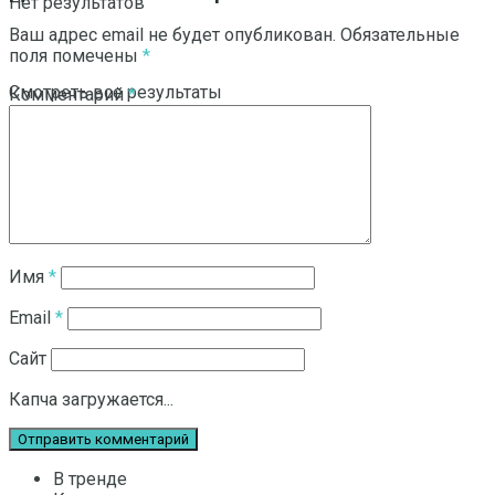
Нет результатов
Ваш адрес email не будет опубликован.
Обязательные
поля помечены
*
Смотреть все результаты
Комментарий
*
Имя
*
Email
*
Сайт
Капча загружается...
В тренде