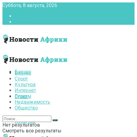
Суббота, 8 августа, 2026
Главная
Контакты
Бизнес
Бизнес
Спорт
Культура
Интернет
Туризм
Спорт
Недвижимость
Общество
Культура
Нет результатов
Смотреть все результаты