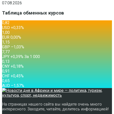
07.08.2026
Таблица обменных курсов
0,82
USD
+0,33
%
1,00
EUR
0,00
%
1,15
GBP
–1,03
%
7,77
JPY
+0,39
%
За 1 000
0,13
CNY
+0,18
%
0,91
CHF
+0,45
%
0,65
AUD
–1,57
%
На страницах нашего сайта вы найдете очень много
интересного. Заходите, читайте, делитесь информацией!