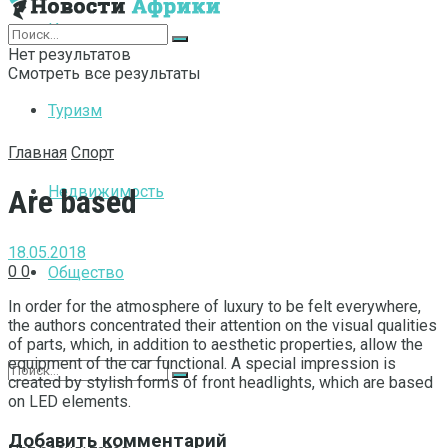
Интернет
Нет результатов
Смотреть все результаты
Туризм
Главная
Спорт
Недвижимость
Are based
18.05.2018
0
0
Общество
In order for the atmosphere of luxury to be felt everywhere,
the authors concentrated their attention on the visual qualities
of parts, which, in addition to aesthetic properties, allow the
equipment of the car functional.
A special impression is
created by stylish forms of front headlights, which are based
on LED elements.
Добавить комментарий