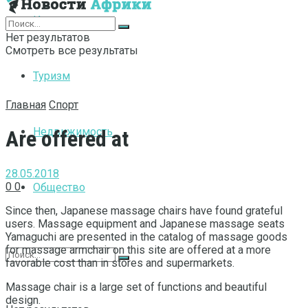
Интернет
Нет результатов
Смотреть все результаты
Туризм
Главная
Спорт
Недвижимость
Are offered at
28.05.2018
0
0
Общество
Since then, Japanese massage chairs have found grateful
users.
Massage equipment and Japanese massage seats
Yamaguchi are presented in the catalog of massage goods
for massage armchair on this site are offered at a more
favorable cost than in stores and supermarkets.
Massage chair is a large set of functions and beautiful
design.