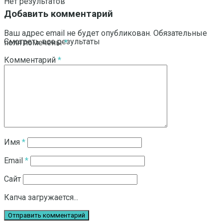
Нет результатов
Добавить комментарий
Ваш адрес email не будет опубликован.
Обязательные
Смотреть все результаты
поля помечены
*
Комментарий
*
Имя
*
Email
*
Сайт
Капча загружается...