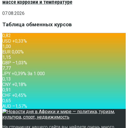
массе коррозии и температуре
07.08.2026
Таблица обменных курсов
0,82
USD
+0,33
%
1,00
EUR
0,00
%
1,15
GBP
–1,03
%
7,77
JPY
+0,39
%
За 1 000
0,13
CNY
+0,18
%
0,91
CHF
+0,45
%
0,65
AUD
–1,57
%
На страницах нашего сайта вы найдете очень много