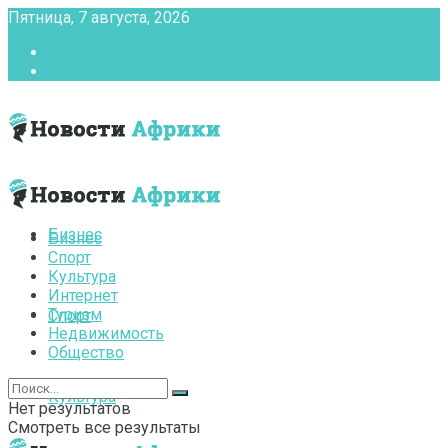
Пятница, 7 августа, 2026
Главная
Контакты
Бизнес
Бизнес
Спорт
Культура
Интернет
Туризм
Спорт
Недвижимость
Общество
Культура
Нет результатов
Смотреть все результаты