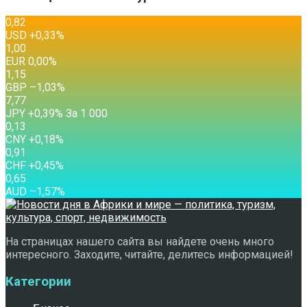
0,82
USD
+0,33
%
1,00
EUR
0,00
%
1,15
GBP
–1,03
%
7,77
JPY
+0,39
%
За 1 000
0,13
CNY
+0,18
%
0,91
CHF
+0,45
%
0,65
AUD
–1,57
%
На страницах нашего сайта вы найдете очень много
интересного. Заходите, читайте, делитесь информацией!
Категории