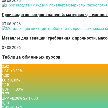
08.08.2026
Производство сэндвич панелей: материалы, технолог
07.08.2026
Металлы для авиации: требования к прочности, масс
07.08.2026
Таблица обменных курсов
0,82
USD
+0,33
%
1,00
EUR
0,00
%
1,15
GBP
–1,03
%
7,77
JPY
+0,39
%
За 1 000
0,13
CNY
+0,18
%