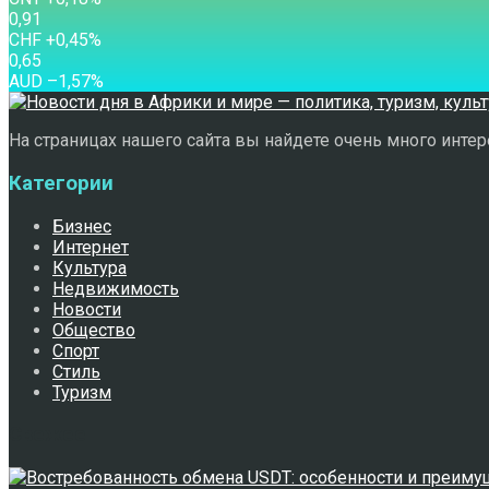
0,91
CHF
+0,45
%
0,65
AUD
–1,57
%
На страницах нашего сайта вы найдете очень много интере
Категории
Бизнес
Интернет
Культура
Недвижимость
Новости
Общество
Спорт
Стиль
Туризм
Свежее