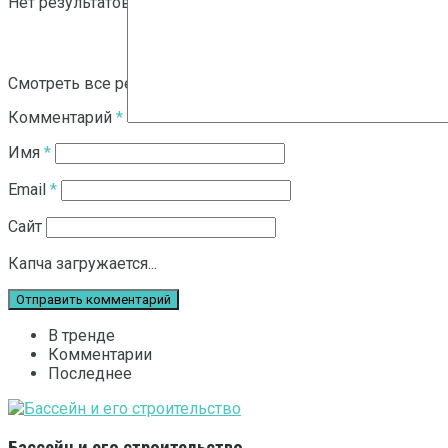
Нет результатов
Смотреть все результаты
Комментарий
*
Имя
*
Email
*
Сайт
Капча загружается...
В тренде
Комментарии
Последнее