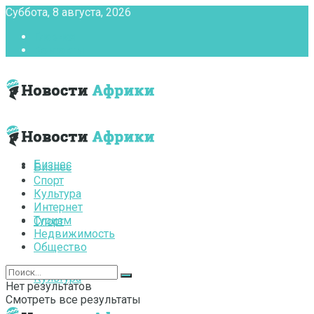
Суббота, 8 августа, 2026
Главная
Контакты
Бизнес
Бизнес
Спорт
Культура
Интернет
Туризм
Спорт
Недвижимость
Общество
Культура
Нет результатов
Смотреть все результаты