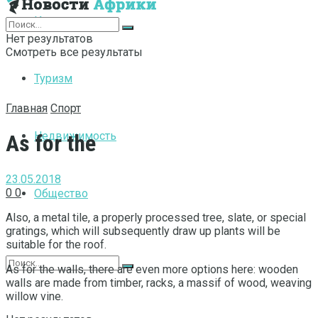
Интернет
Нет результатов
Смотреть все результаты
Туризм
Главная
Спорт
Недвижимость
As for the
23.05.2018
0
0
Общество
Also, a metal tile, a properly processed tree, slate, or special
gratings, which will subsequently draw up plants will be
suitable for the roof.
As for the walls, there are even more options here: wooden
walls are made from timber, racks, a massif of wood, weaving
willow vine.