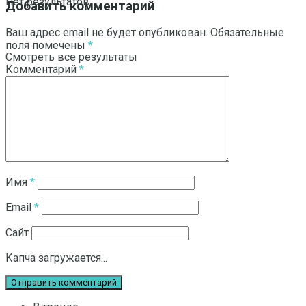
Нет результатов
Добавить комментарий
Ваш адрес email не будет опубликован.
Обязательные
поля помечены
*
Смотреть все результаты
Комментарий
*
Имя
*
Email
*
Сайт
Капча загружается...