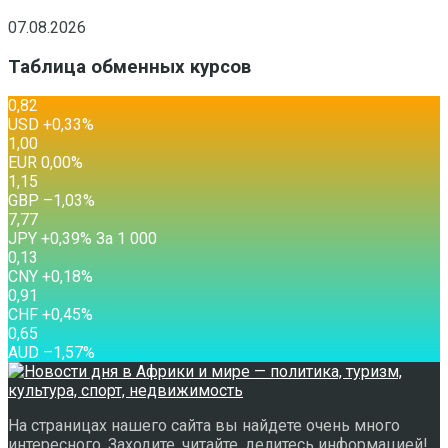
07.08.2026
Таблица обменных курсов
0,82
USD
+0,33
%
1,00
EUR
0,00
%
1,15
GBP
–1,03
%
7,77
JPY
+0,39
%
За 1 000
0,13
CNY
+0,18
%
0,91
CHF
+0,45
%
0,65
AUD
–1,57
%
На страницах нашего сайта вы найдете очень много
интересного. Заходите, читайте, делитесь информацией!