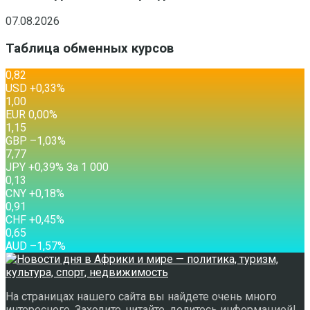
07.08.2026
Таблица обменных курсов
0,82
USD
+0,33
%
1,00
EUR
0,00
%
1,15
GBP
–1,03
%
7,77
JPY
+0,39
%
За 1 000
0,13
CNY
+0,18
%
0,91
CHF
+0,45
%
0,65
AUD
–1,57
%
На страницах нашего сайта вы найдете очень много
интересного. Заходите, читайте, делитесь информацией!