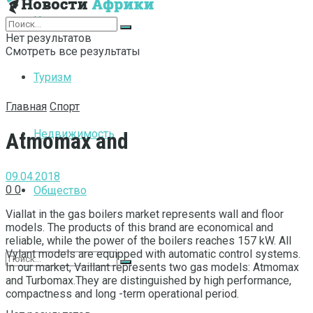
Интернет
Нет результатов
Смотреть все результаты
Туризм
Главная
Спорт
Недвижимость
Atmomax and
09.04.2018
0
0
Общество
Viallat in the gas boilers market represents wall and floor
models.
The products of this brand are economical and
reliable, while the power of the boilers reaches 157 kW. All
Vylant models are equipped with automatic control systems.
In our market, Vaillant represents two gas models: Atmomax
and Turbomax.They are distinguished by high performance,
compactness and long -term operational period.