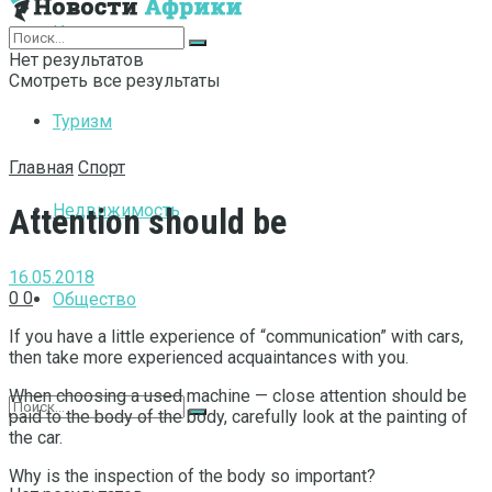
Интернет
Нет результатов
Смотреть все результаты
Туризм
Главная
Спорт
Недвижимость
Attention should be
16.05.2018
0
0
Общество
If you have a little experience of “communication” with cars,
then take more experienced acquaintances with you.
When choosing a used machine — close attention should be
paid to the body of the body, carefully look at the painting of
the car.
Why is the inspection of the body so important?