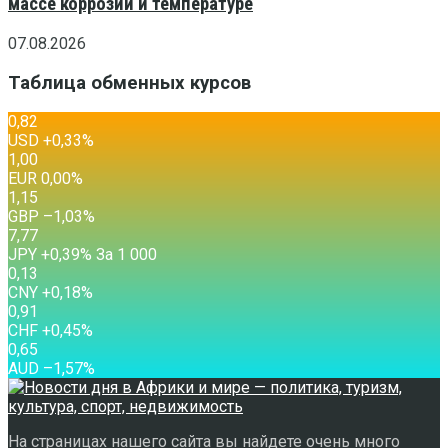
массе коррозии и температуре
07.08.2026
Таблица обменных курсов
0,82
USD
+0,33
%
1,00
EUR
0,00
%
1,15
GBP
–1,03
%
7,77
JPY
+0,39
%
За 1 000
0,13
CNY
+0,18
%
0,91
CHF
+0,45
%
0,65
AUD
–1,57
%
На страницах нашего сайта вы найдете очень много