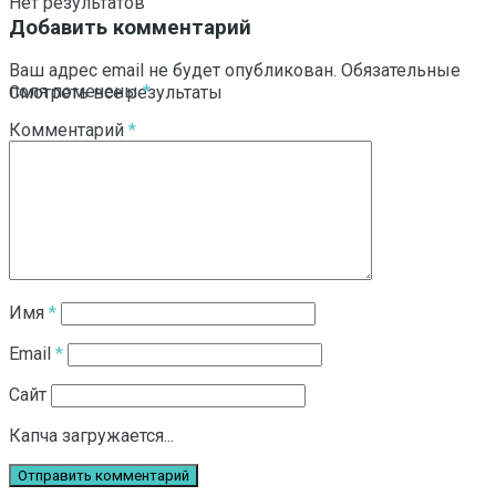
Нет результатов
Добавить комментарий
Ваш адрес email не будет опубликован.
Обязательные
поля помечены
*
Смотреть все результаты
Комментарий
*
Имя
*
Email
*
Сайт
Капча загружается...