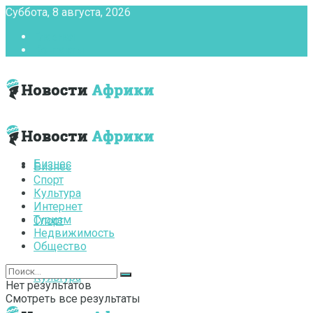
Суббота, 8 августа, 2026
Главная
Контакты
Бизнес
Бизнес
Спорт
Культура
Интернет
Туризм
Спорт
Недвижимость
Общество
Культура
Нет результатов
Смотреть все результаты