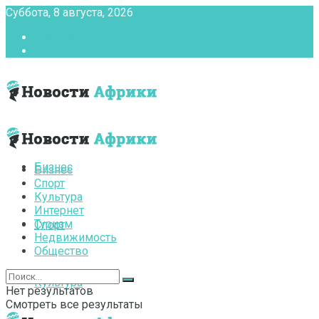
Суббота, 8 августа, 2026
Главная
Контакты
Бизнес
Бизнес
Спорт
Культура
Интернет
Туризм
Спорт
Недвижимость
Общество
Культура
Нет результатов
Смотреть все результаты