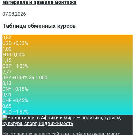
материала и правила монтажа
07.08.2026
Таблица обменных курсов
0,82
USD
+0,33
%
1,00
EUR
0,00
%
1,15
GBP
–1,03
%
7,77
JPY
+0,39
%
За 1 000
0,13
CNY
+0,18
%
0,91
CHF
+0,45
%
0,65
AUD
–1,57
%
На страницах нашего сайта вы найдете очень много