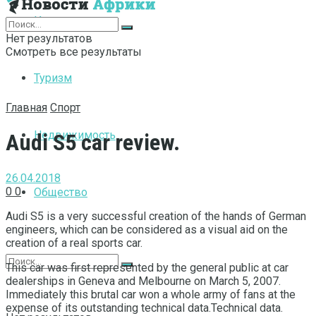
Интернет
Нет результатов
Смотреть все результаты
Туризм
Главная
Спорт
Недвижимость
Audi S5 car review.
26.04.2018
0
0
Общество
Audi S5 is a very successful creation of the hands of German
engineers, which can be considered as a visual aid on the
creation of a real sports car.
This car was first represented by the general public at car
dealerships in Geneva and Melbourne on March 5, 2007.
Immediately this brutal car won a whole army of fans at the
expense of its outstanding technical data.Technical data.