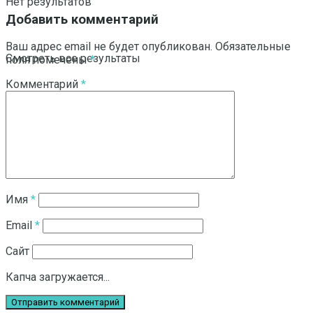
Нет результатов
Добавить комментарий
Ваш адрес email не будет опубликован.
Обязательные
Смотреть все результаты
поля помечены
*
Комментарий
*
Имя
*
Email
*
Сайт
Капча загружается...