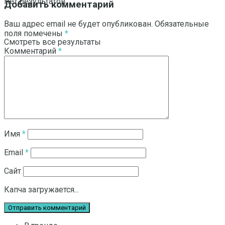
Нет результатов
Добавить комментарий
Ваш адрес email не будет опубликован.
Обязательные
поля помечены
*
Смотреть все результаты
Комментарий
*
Имя
*
Email
*
Сайт
Капча загружается...