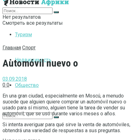
Интернет
Нет результатов
Смотреть все результаты
Туризм
Главная
Спорт
Недвижимость
Automóvil nuevo o
03.09.2018
0
0
Общество
En una gran ciudad, especialmente en Moscú, a menudo
sucede que alguien quiere comprar un automóvil nuevo o
usado para sí mismo, alguien tiene la tarea de vender su
automóvil, que se usó durante varios meses o años.
Si intenta averiguar para qué sirve la venta de automóviles,
obtendrá una variedad de respuestas a sus preguntas.