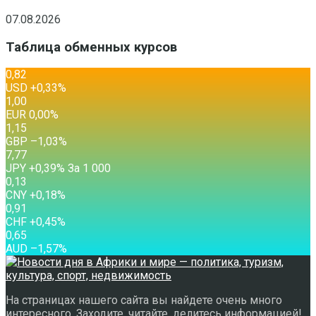
07.08.2026
Таблица обменных курсов
0,82
USD
+0,33
%
1,00
EUR
0,00
%
1,15
GBP
–1,03
%
7,77
JPY
+0,39
%
За 1 000
0,13
CNY
+0,18
%
0,91
CHF
+0,45
%
0,65
AUD
–1,57
%
На страницах нашего сайта вы найдете очень много
интересного. Заходите, читайте, делитесь информацией!