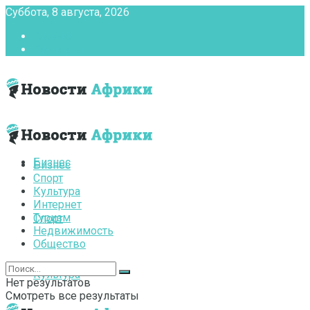
Суббота, 8 августа, 2026
Главная
Контакты
Бизнес
Бизнес
Спорт
Культура
Интернет
Туризм
Спорт
Недвижимость
Общество
Культура
Нет результатов
Смотреть все результаты