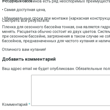
Нет результатов
У сборных бассейнов есть ряд неоспоримых преимуществ
• Самая доступная цена,
• Минимальные сроки при монтаже (каркасная конструкция
Смотреть все результаты
Пленка для сезонного бассейна тонкая, она является гидр
менять. Расцветка обычно состоит из двух цветов. Сист
при сезонном бассейне, загрязнения в таком случае не с
бассейнов, предназначенных для частого купания и нали
Отличного вам купания!
Добавить комментарий
Ваш адрес email не будет опубликован.
Обязательные по
Комментарий
*