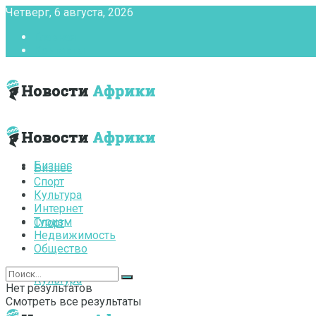
Четверг, 6 августа, 2026
Главная
Контакты
Бизнес
Бизнес
Спорт
Культура
Интернет
Туризм
Спорт
Недвижимость
Общество
Культура
Нет результатов
Смотреть все результаты