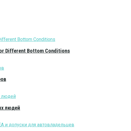
or Different Bottom Conditions
ров
ых людей