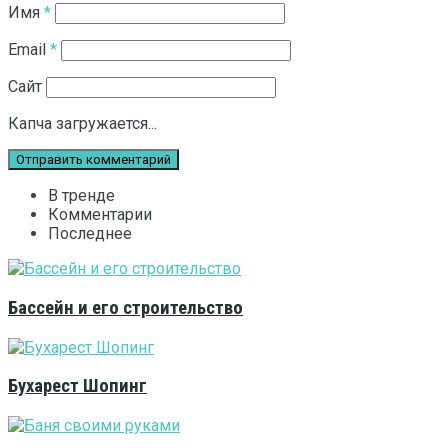
Имя
*
Email
*
Сайт
Капча загружается...
В тренде
Комментарии
Последнее
Бассейн и его строительство
Бухарест Шопинг