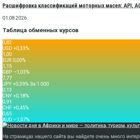
Расшифровка классификаций моторных масел: API, A
01.08.2026
Таблица обменных курсов
0,82
USD
+0,33
%
1,00
EUR
0,00
%
1,15
GBP
–1,03
%
7,77
JPY
+0,39
%
За 1 000
0,13
CNY
+0,18
%
0,91
CHF
+0,45
%
0,65
AUD
–1,57
%
На страницах нашего сайта вы найдете очень много интере