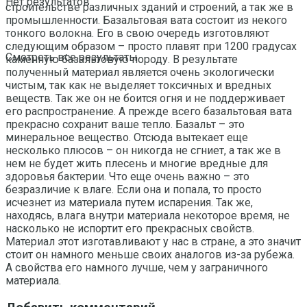
Нет результатов
строительстве различных зданий и строений, а так же в
промышленности. Базальтовая вата состоит из некого
тонкого волокна. Его в свою очередь изготовляют
следующим образом – просто плавят при 1200 градусах
Смотреть все результаты
каменную базальтовую породу. В результате
полученный материал является очень экологически
чистым, так как не выделяет токсичных и вредных
веществ. Так же он не боится огня и не поддерживает
его распространение. А прежде всего базальтовая вата
прекрасно сохранит ваше тепло. Базальт – это
минеральное вещество. Отсюда вытекает еще
несколько плюсов – он никогда не сгниет, а так же в
нем не будет жить плесень и многие вредные для
здоровья бактерии. Что еще очень важно – это
безразличие к влаге. Если она и попала, то просто
исчезнет из материала путем испарения. Так же,
находясь, влага внутри материала некоторое время, не
насколько не испортит его прекрасных свойств.
Материал этот изготавливают у нас в стране, а это значит
стоит он намного меньше своих аналогов из-за рубежа.
А свойства его намного лучше, чем у заграничного
материала.