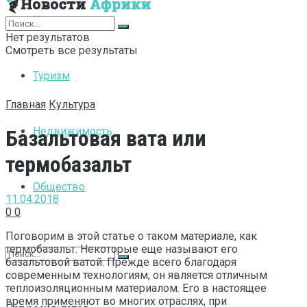
Интернет
Нет результатов
Смотреть все результаты
Туризм
Главная
Культура
Недвижимость
Базальтовая вата или
термобазальт
Общество
11.04.2018
0
0
Поговорим в этой статье о таком материале, как
термобазальт. Некоторые еще называют его
базальтовой ватой. Прежде всего благодаря
современным технологиям, он является отличным
теплоизоляционным материалом. Его в настоящее
время применяют во многих отраслях, при