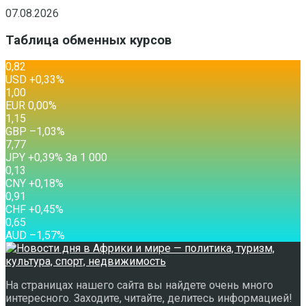
07.08.2026
Таблица обменных курсов
0,82
USD
+0,33
%
1,00
EUR
0,00
%
1,15
GBP
–1,03
%
7,77
JPY
+0,39
%
За 1 000
0,13
CNY
+0,18
%
0,91
CHF
+0,45
%
0,65
AUD
–1,57
%
На страницах нашего сайта вы найдете очень много
интересного. Заходите, читайте, делитесь информацией!