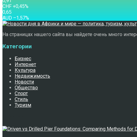
0,91
CHF
+0,45
%
0,65
AUD
–1,57
%
На страницах нашего сайта вы найдете очень много интере
Категории
Бизнес
Интернет
Культура
Недвижимость
Новости
Общество
Спорт
Стиль
Туризм
Свежее