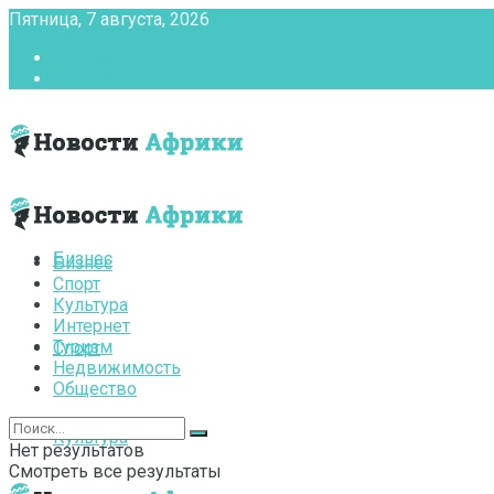
Пятница, 7 августа, 2026
Главная
Контакты
Бизнес
Бизнес
Спорт
Культура
Интернет
Туризм
Спорт
Недвижимость
Общество
Культура
Нет результатов
Смотреть все результаты