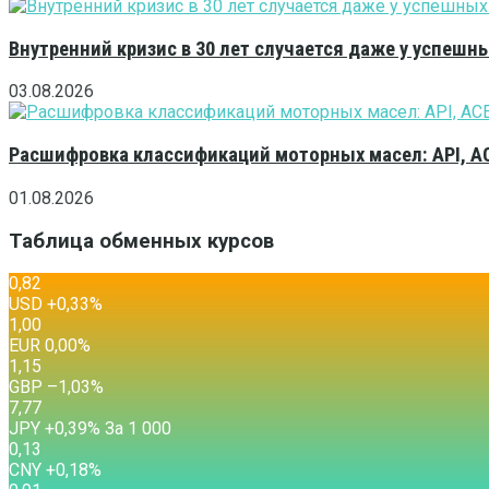
Внутренний кризис в 30 лет случается даже у успешн
03.08.2026
Расшифровка классификаций моторных масел: API, A
01.08.2026
Таблица обменных курсов
0,82
USD
+0,33
%
1,00
EUR
0,00
%
1,15
GBP
–1,03
%
7,77
JPY
+0,39
%
За 1 000
0,13
CNY
+0,18
%