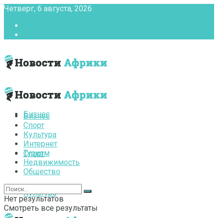
Четверг, 6 августа, 2026
Главная
Контакты
Бизнес
Бизнес
Спорт
Культура
Интернет
Туризм
Спорт
Недвижимость
Общество
Культура
Нет результатов
Смотреть все результаты