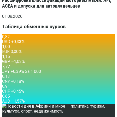
Расшифровка классификаций моторных масел: API,
ACEA и допуски для автовладельцев
01.08.2026
Таблица обменных курсов
0,82
USD
+0,33
%
1,00
EUR
0,00
%
1,15
GBP
–1,03
%
7,77
JPY
+0,39
%
За 1 000
0,13
CNY
+0,18
%
0,91
CHF
+0,45
%
0,65
AUD
–1,57
%