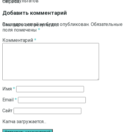
Нет результатов
Calpeda.
Добавить комментарий
Ваш адрес email не будет опубликован.
Обязательные
Смотреть все результаты
поля помечены
*
Комментарий
*
Имя
*
Email
*
Сайт
Капча загружается...