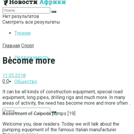
Интернет
Нет результатов
Смотреть все результаты
Туризм
Главная
Спорт
Недвижимость
Become more
11.05.2018
0
0
Общество
It can be all kinds of construction equipment, special road
equipment, long pipes, drilling rigs and much more.
In many
areas of activity, the need has become more and more often ..
Assortment of Calpeda pumps [19]
Welcome you, dear readers. Today we will talk about the
pumping equipment of the famous Italian manufacturer