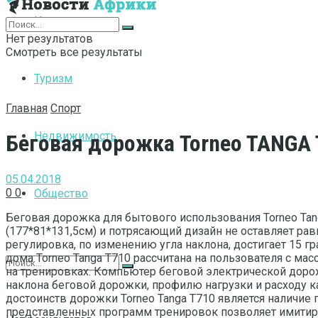
Интернет
Нет результатов
Смотреть все результаты
Туризм
Главная
Спорт
Недвижимость
Беговая дорожка Torneo TANGA
05.04.2018
0
0
Общество
Беговая дорожка для бытового использования Torneo T
(177*81*131,5см) и потрясающий дизайн не оставляет рав
регулировка, по изменению угла наклона, достигает 15 г
дома Torneo Tanga T710 рассчитана на пользователя с мас
на тренировках. Компьютер беговой электрической дорож
наклона беговой дорожки, профилю нагрузки и расходу 
достоинств дорожки Torneo Tanga T710 является наличие
представленных программ тренировок позволяет имитиро