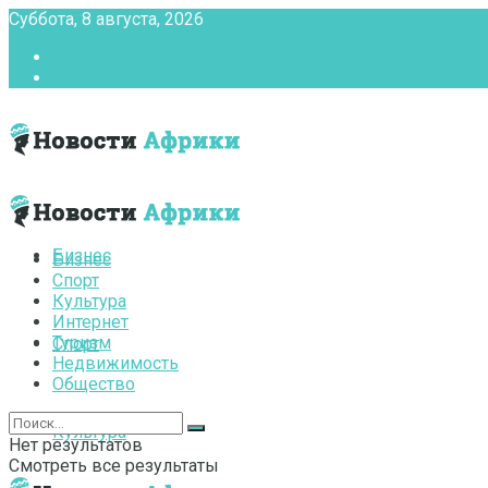
Суббота, 8 августа, 2026
Главная
Контакты
Бизнес
Бизнес
Спорт
Культура
Интернет
Туризм
Спорт
Недвижимость
Общество
Культура
Нет результатов
Смотреть все результаты