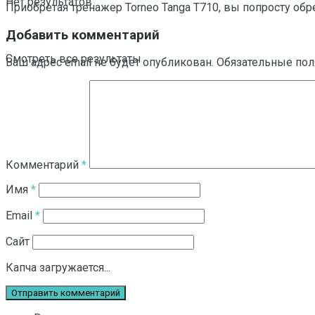
Нет результатов
Приобретая тренажер Torneo Tanga T710, вы попросту обре
Добавить комментарий
Смотреть все результаты
Ваш адрес email не будет опубликован.
Обязательные по
Комментарий
*
Имя
*
Email
*
Сайт
Капча загружается...