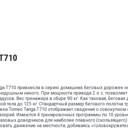
 T710
anga T710 привнесла в серию домашних беговых дорожек 
нодушным никого. При мощности привода 2 л. с. позволяет 
радусов. Вес тренажера в сборе 90 кг. Как таковая, бегов
сой тела до 125 кг. Стандартный размер бегового полотна 
ки Torneo Tanga T710 отображает сведения о совокупном в
калорий. Имеются 4 тренировочных программы по 10 уров
 газовых доводчиков для наиболее плавного (скользящего)
вать движение на местности, добиваясь «головокружитель