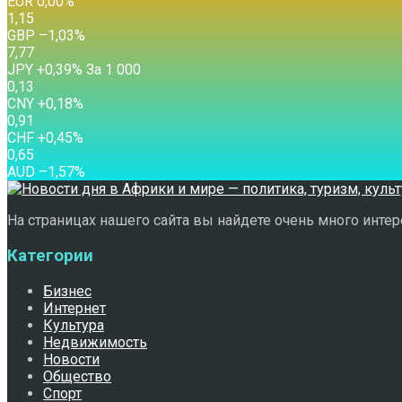
EUR
0,00
%
1,15
GBP
–1,03
%
7,77
JPY
+0,39
%
За 1 000
0,13
CNY
+0,18
%
0,91
CHF
+0,45
%
0,65
AUD
–1,57
%
На страницах нашего сайта вы найдете очень много интере
Категории
Бизнес
Интернет
Культура
Недвижимость
Новости
Общество
Спорт