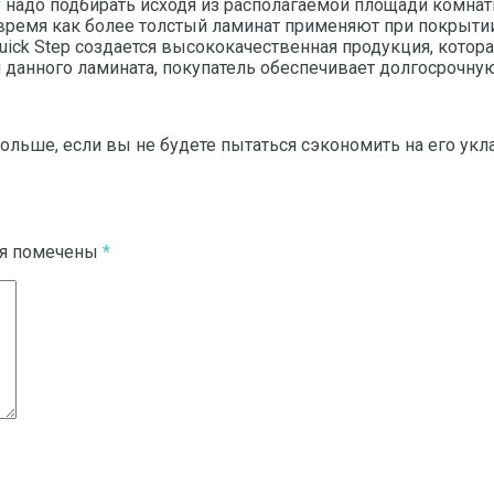
ну надо подбирать исходя из располагаемой площади комн
 время как более толстый ламинат применяют при покрыти
ck Step создается высококачественная продукция, котора
 данного ламината, покупатель обеспечивает долгосрочну
ольше, если вы не будете пытаться сэкономить на его укл
ля помечены
*