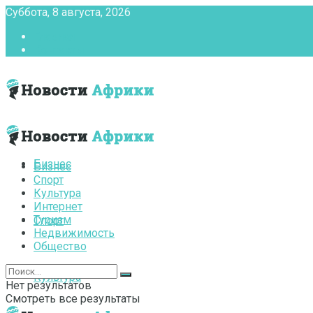
Суббота, 8 августа, 2026
Главная
Контакты
Бизнес
Бизнес
Спорт
Культура
Интернет
Туризм
Спорт
Недвижимость
Общество
Культура
Нет результатов
Смотреть все результаты