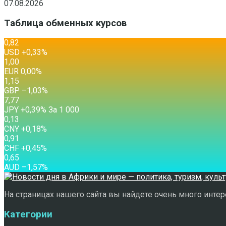
07.08.2026
Таблица обменных курсов
0,82
USD
+0,33
%
1,00
EUR
0,00
%
1,15
GBP
–1,03
%
7,77
JPY
+0,39
%
За 1 000
0,13
CNY
+0,18
%
0,91
CHF
+0,45
%
0,65
AUD
–1,57
%
На страницах нашего сайта вы найдете очень много интере
Категории