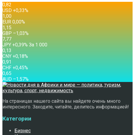
0,82
USD
+0,33
%
1,00
EUR
0,00
%
1,15
GBP
–1,03
%
7,77
JPY
+0,39
%
За 1 000
0,13
CNY
+0,18
%
0,91
CHF
+0,45
%
0,65
AUD
–1,57
%
На страницах нашего сайта вы найдете очень много
интересного. Заходите, читайте, делитесь информацией!
Категории
Бизнес