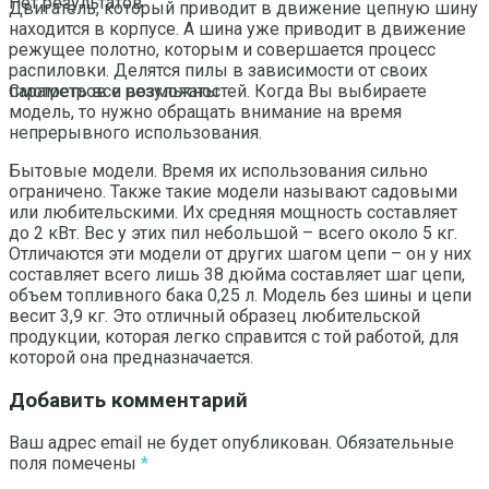
Нет результатов
Двигатель, который приводит в движение цепную шину
находится в корпусе. А шина уже приводит в движение
режущее полотно, которым и совершается процесс
распиловки. Делятся пилы в зависимости от своих
параметров и возможностей. Когда Вы выбираете
Смотреть все результаты
модель, то нужно обращать внимание на время
непрерывного использования.
Бытовые модели. Время их использования сильно
ограничено. Также такие модели называют садовыми
или любительскими. Их средняя мощность составляет
до 2 кВт. Вес у этих пил небольшой – всего около 5 кг.
Отличаются эти модели от других шагом цепи – он у них
составляет всего лишь 38 дюйма составляет шаг цепи,
объем топливного бака 0,25 л. Модель без шины и цепи
весит 3,9 кг. Это отличный образец любительской
продукции, которая легко справится с той работой, для
которой она предназначается.
Добавить комментарий
Ваш адрес email не будет опубликован.
Обязательные
поля помечены
*