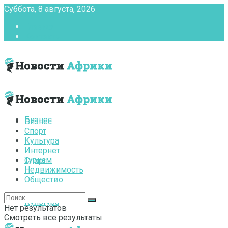
Суббота, 8 августа, 2026
Главная
Контакты
Бизнес
Бизнес
Спорт
Культура
Интернет
Туризм
Спорт
Недвижимость
Общество
Культура
Нет результатов
Смотреть все результаты