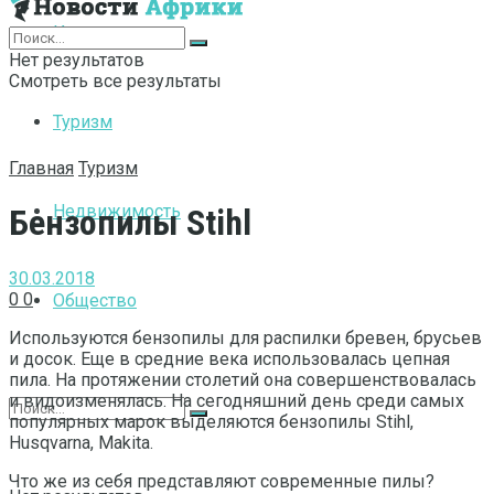
Интернет
Нет результатов
Смотреть все результаты
Туризм
Главная
Туризм
Недвижимость
Бензопилы Stihl
30.03.2018
0
0
Общество
Используются бензопилы для распилки бревен, брусьев
и досок. Еще в средние века использовалась цепная
пила. На протяжении столетий она совершенствовалась
и видоизменялась. На сегодняшний день среди самых
популярных марок выделяются бензопилы Stihl,
Husqvarna, Makita.
Что же из себя представляют современные пилы?