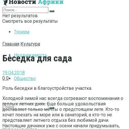
Интернет
Нет результатов
Смотреть все результаты
Туризм
Главная
Культура
Недвижимость
Беседка для сада
19.04.2018
0
0
Общество
Роль беседки в благоустройстве участка.
Холодной зимой нас всегда согревают воспоминания о
теплых летних днях. Еще больше удовольствия
доставляет только мечты о предстоящем лете. Кто-то
хочет поехать на море или в санаторий, а кто-то не
представляет летнего отдыха без любимой дачи.
Настоящие дачники уже с осени начали придумывать,