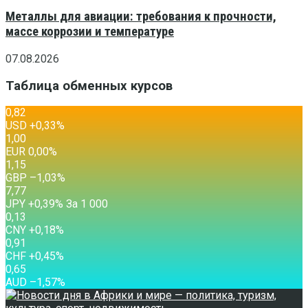
Металлы для авиации: требования к прочности,
массе коррозии и температуре
07.08.2026
Таблица обменных курсов
0,82
USD
+0,33
%
1,00
EUR
0,00
%
1,15
GBP
–1,03
%
7,77
JPY
+0,39
%
За 1 000
0,13
CNY
+0,18
%
0,91
CHF
+0,45
%
0,65
AUD
–1,57
%