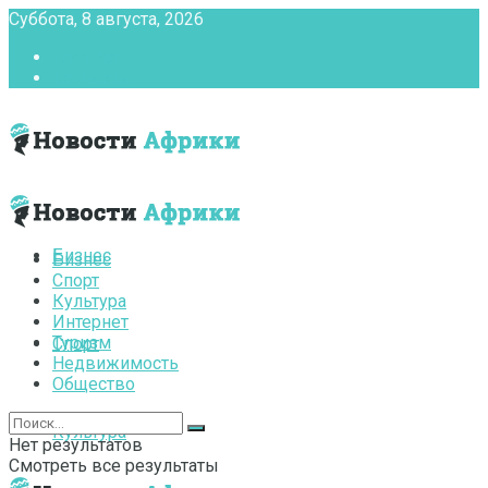
Суббота, 8 августа, 2026
Главная
Контакты
Бизнес
Бизнес
Спорт
Культура
Интернет
Туризм
Спорт
Недвижимость
Общество
Культура
Нет результатов
Смотреть все результаты