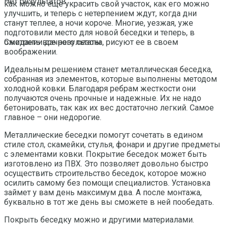
Нет результатов
как можно еще украсить свой участок, как его можно
улучшить, и теперь с нетерпением ждут, когда дни
станут теплее, а ночи короче. Многие, уезжая, уже
подготовили место для новой беседки и теперь, в
ожидании дачного сезона, рисуют ее в своем
Смотреть все результаты
воображении.
Идеальным решением станет металлическая беседка,
собранная из элементов, которые выполнены методом
холодной ковки. Благодаря ребрам жесткости они
получаются очень прочные и надежные. Их не надо
бетонировать, так как их вес достаточно легкий. Самое
главное – они недорогие.
Металлические беседки помогут сочетать в едином
стиле стол, скамейки, стулья, фонари и другие предметы
с элементами ковки. Покрытие беседок может быть
изготовлено из ПВХ. Это позволяет довольно быстро
осуществить строительство беседок, которое можно
осилить самому без помощи специалистов. Установка
займет у вам день максимум два. А после монтажа,
буквально в тот же день вы сможете в ней пообедать.
Покрыть беседку можно и другими материалами.