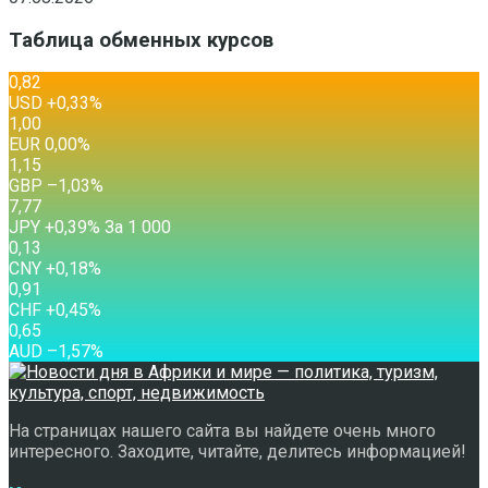
Таблица обменных курсов
0,82
USD
+0,33
%
1,00
EUR
0,00
%
1,15
GBP
–1,03
%
7,77
JPY
+0,39
%
За 1 000
0,13
CNY
+0,18
%
0,91
CHF
+0,45
%
0,65
AUD
–1,57
%
На страницах нашего сайта вы найдете очень много
интересного. Заходите, читайте, делитесь информацией!