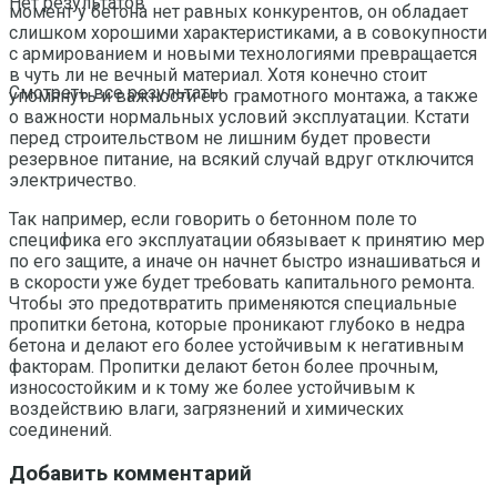
Нет результатов
момент у бетона нет равных конкурентов, он обладает
слишком хорошими характеристиками, а в совокупности
с армированием и новыми технологиями превращается
в чуть ли не вечный материал. Хотя конечно стоит
Смотреть все результаты
упомянуть и важности его грамотного монтажа, а также
о важности нормальных условий эксплуатации. Кстати
перед строительством не лишним будет провести
резервное питание, на всякий случай вдруг отключится
электричество.
Так например, если говорить о бетонном поле то
специфика его эксплуатации обязывает к принятию мер
по его защите, а иначе он начнет быстро изнашиваться и
в скорости уже будет требовать капитального ремонта.
Чтобы это предотвратить применяются специальные
пропитки бетона, которые проникают глубоко в недра
бетона и делают его более устойчивым к негативным
факторам. Пропитки делают бетон более прочным,
износостойким и к тому же более устойчивым к
воздействию влаги, загрязнений и химических
соединений.
Добавить комментарий