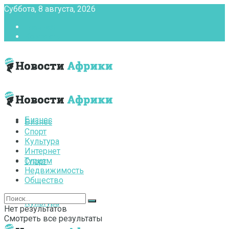
Суббота, 8 августа, 2026
Главная
Контакты
Бизнес
Бизнес
Спорт
Культура
Интернет
Туризм
Спорт
Недвижимость
Общество
Культура
Нет результатов
Смотреть все результаты