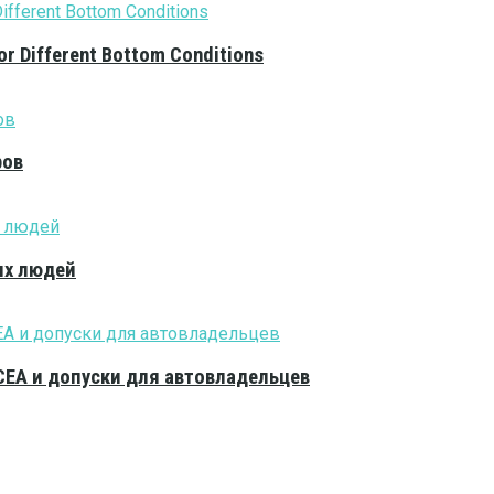
or Different Bottom Conditions
ров
ых людей
CEA и допуски для автовладельцев