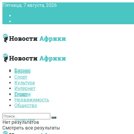
Пятница, 7 августа, 2026
Главная
Контакты
Бизнес
Бизнес
Спорт
Культура
Интернет
Туризм
Спорт
Недвижимость
Общество
Культура
Нет результатов
Смотреть все результаты