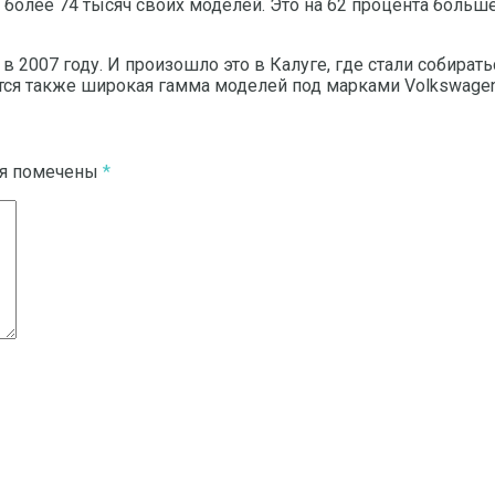
более 74 тысяч своих моделей. Это на 62 процента больше,
2007 году. И произошло это в Калуге, где стали собираться
я также широкая гамма моделей под марками Volkswagen, Fo
ля помечены
*