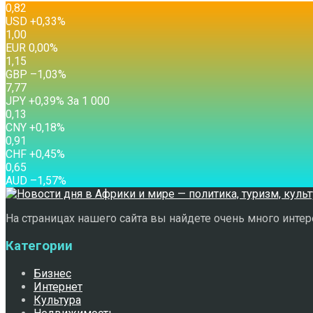
0,82
USD
+0,33
%
1,00
EUR
0,00
%
1,15
GBP
–1,03
%
7,77
JPY
+0,39
%
За 1 000
0,13
CNY
+0,18
%
0,91
CHF
+0,45
%
0,65
AUD
–1,57
%
На страницах нашего сайта вы найдете очень много интере
Категории
Бизнес
Интернет
Культура