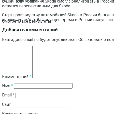
Нет результатов
В 2011 году компания Skoda смогла реализовать в России 
остается перспективным для Skoda.
Старт производству автомобилей Skoda в России был дан в 
кроссоверов Yeti. В настоящее время в России выпускаютс
Смотреть все результаты
Добавить комментарий
Ваш адрес email не будет опубликован.
Обязательные по
Комментарий
*
Имя
*
Email
*
Сайт
Капча загружается...