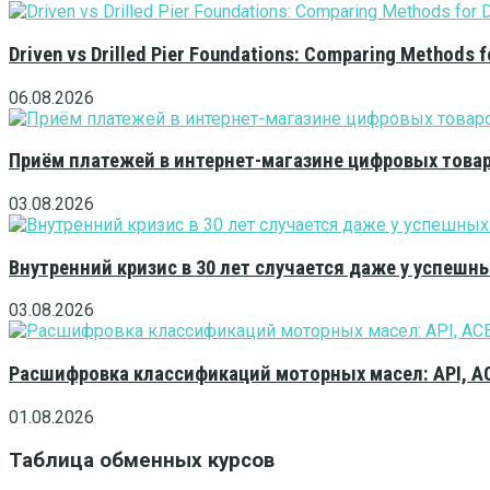
Driven vs Drilled Pier Foundations: Comparing Methods f
06.08.2026
Приём платежей в интернет-магазине цифровых това
03.08.2026
Внутренний кризис в 30 лет случается даже у успешн
03.08.2026
Расшифровка классификаций моторных масел: API, A
01.08.2026
Таблица обменных курсов