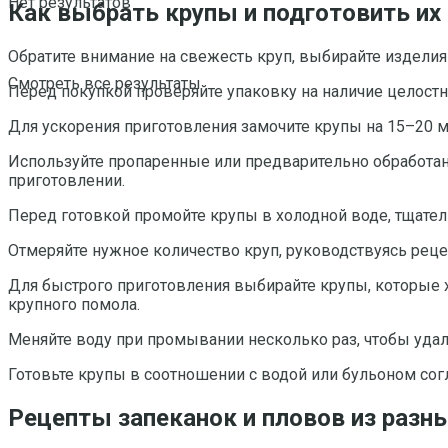
Нет результатов
Как выбрать крупы и подготовить их
Обратите внимание на свежесть круп, выбирайте издели
Смотреть все результаты
Перед покупкой проверяйте упаковку на наличие целостн
Для ускорения приготовления замочите крупы на 15–20 ми
Используйте пропаренные или предварительно обработан
приготовлении.
Перед готовкой промойте крупы в холодной воде, тщате
Отмеряйте нужное количество круп, руководствуясь рец
Для быстрого приготовления выбирайте крупы, которые 
крупного помола.
Меняйте воду при промывании несколько раз, чтобы уда
Готовьте крупы в соотношении с водой или бульоном сог
Рецепты запеканок и пловов из разн