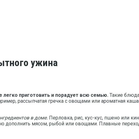
сытного ужина
е легко приготовить и порадует всю семью.
Такие блюда
пример, рассыпчатая гречка с овощами или ароматная каш
нгредиентов в доме.
Перловка, рис, кус-кус, пшено или ки
жно дополнить мясом, рыбой или овощами. Плавные пере