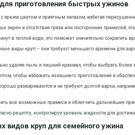
 для приготовления быстрых ужинов
я с ярким цветом и приятным запахом, избегая пересушен
ых зерен и отсутствия грязи или посторонних примесей, ч
нут в теплой воде, это поможет значительно сократить вр
ные виды круп – они требуют меньшего времени для варк
льно удаляя пыль и лишний крахмал, чтобы выбрать более
ептом, чтобы избежать излишнего приготовления и обесп
хорошо развариваются и не требуют долгой варки, наприм
лить все возможные примеси и облегчить дальнейшее при
ласно рецепту, контролируя уровень жидкости для достиж
ых видов круп для семейного ужина