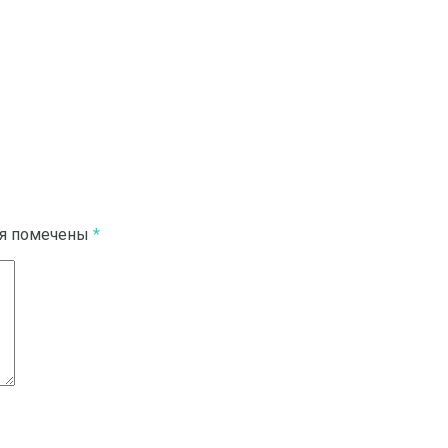
ля помечены
*