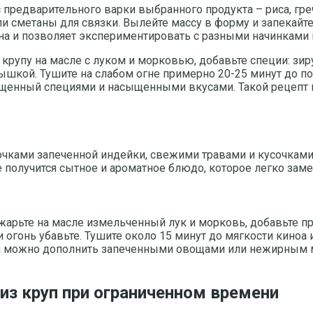
с предварительного варки выбранного продукта – риса, гр
 сметаны для связки. Вылейте массу в форму и запекайте 
ина и позволяет экспериментировать с разными начинками 
крупу на масле с луком и морковью, добавьте специи: зиру
рышкой. Тушите на слабом огне примерно 20-25 минут до п
сыщенный специями и насыщенными вкусами. Такой рецепт
чками запеченной индейки, свежими травами и кусочками
те получится сытное и ароматное блюдо, которое легко зам
бжарьте на масле измельченный лук и морковь, добавьте п
 огонь убавьте. Тушите около 15 минут до мягкости киноа 
й можно дополнить запеченными овощами или нежирным мя
из круп при ограниченном времени