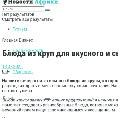
Интернет
Нет результатов
Смотреть все результаты
Туризм
Главная
Бизнес
Недвижимость
Блюда из круп для вкусного и 
18.07.2025
0
0
Общество
Начните вечер с питательного блюда из крупы, которо
рацион, внедрять в меню новые вкусовые сочетания. На
сытного ужина.
Выбор крупы зависит от ваших предпочтений и наличия и
помогает создавать разнообразные блюда, которые мо
вечерний прием пищи запоминающимся и насыщенным.