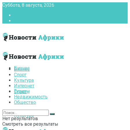
Суббота, 8 августа, 2026
Главная
Контакты
Бизнес
Бизнес
Спорт
Культура
Интернет
Туризм
Спорт
Недвижимость
Общество
Культура
Нет результатов
Смотреть все результаты