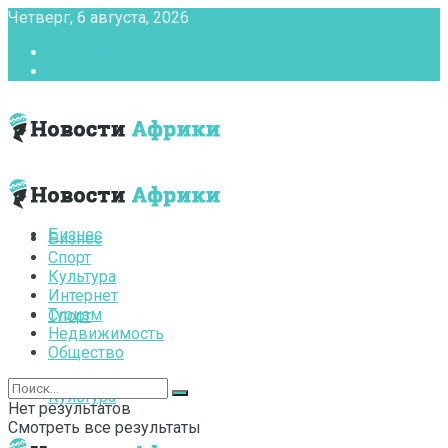
Четверг, 6 августа, 2026
Главная
Контакты
Бизнес
Бизнес
Спорт
Культура
Интернет
Туризм
Спорт
Недвижимость
Общество
Культура
Нет результатов
Смотреть все результаты