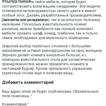
Нет результатов
У нас вы сможете найти мебель, которая будет
соответствовать всем вашим ожиданиям . Все модели
отличаются неповторимостью своего цвета и имеют
особый лоск. Дизайн, разработанный производителями,
рассчитан как на мужскую, так и на женскую половину
Смотреть все результаты
населения. Поскольку вместительность комнат
различна, можно приобрести как полный комплект
мебели: кровать шкаф, комод, тумбочки, так и только
самое необходимое для маленького помещения.
Широкий выбор туалетных столиков с большими
зеркалами не оставит равнодушными ни одну женщину.
Зеркало делает комнату визуально больше, а с
помощью вместительного стола для косметических
принадлежностей, можно превратить комнату в
настоящий будуар. Кроме прекрасного украшения,
туалетный столик еще и полезная вещь.
Добавить комментарий
Ваш адрес email не будет опубликован.
Обязательные
поля помечены
*
Комментарий
*