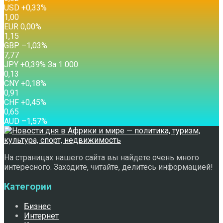
USD
+0,33
%
1,00
EUR
0,00
%
1,15
GBP
–1,03
%
7,77
JPY
+0,39
%
За 1 000
0,13
CNY
+0,18
%
0,91
CHF
+0,45
%
0,65
AUD
–1,57
%
На страницах нашего сайта вы найдете очень много
интересного. Заходите, читайте, делитесь информацией!
Категории
Бизнес
Интернет