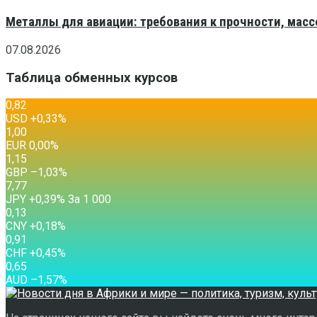
Металлы для авиации: требования к прочности, масс
07.08.2026
Таблица обменных курсов
0,82
USD
+0,33
%
1,00
EUR
0,00
%
1,15
GBP
–1,03
%
7,77
JPY
+0,39
%
За 1 000
0,13
CNY
+0,18
%
0,91
CHF
+0,45
%
0,65
AUD
–1,57
%