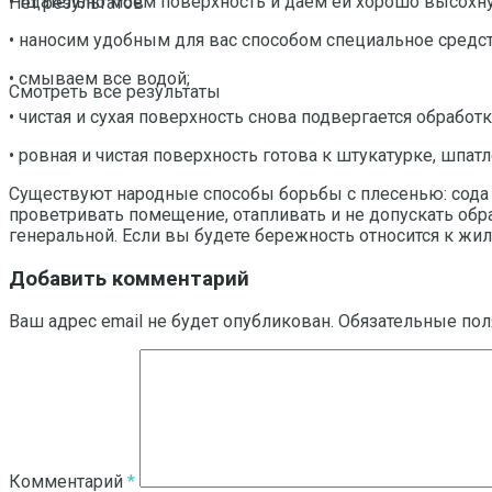
• тщательно моем поверхность и даем ей хорошо высохну
Нет результатов
• наносим удобным для вас способом специальное средств
• смываем все водой;
Смотреть все результаты
• чистая и сухая поверхность снова подвергается обрабо
• ровная и чистая поверхность готова к штукатурке, шпа
Существуют народные способы борьбы с плесенью: сода в
проветривать помещение, отапливать и не допускать обра
генеральной. Если вы будете бережность относится к жил
Добавить комментарий
Ваш адрес email не будет опубликован.
Обязательные по
Комментарий
*